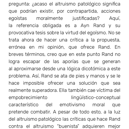
problema. Así, Rand se ata de pies y manos y se le
hace imposible ofrecer una solución que sea
realmente superadora. Ella también cae víctima del
empobrecimiento lingüístico-conceptual
característico del emotivismo moral que
pretende combatir. A pesar de todo esto, a la luz
del altruismo patológico las críticas que hace Rand
contra el altruismo “buenista” adquieren mejor
significado. Es mérito de Rand el haber sabido
identificar el desorden que genera la reducción de
la moralidad a la mera bondad intencionalista
y desprendida de cualquier interés por analizar el
impacto real negativo que, muchas veces,
los buenas intenciones puedan generar. Pero
lamentablemente Rand se limita, simplemente,
a cambiar el eje de la balanza: si se puede
demostrar que las acciones altruistas son malas,
ello significa que entonces las acciones egoístas