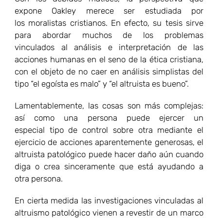
especial tipo de control sobre otra mediante el
ejercicio de acciones aparentemente generosas, el
altruista patológico puede hacer daño aún cuando
diga o crea sinceramente que está ayudando a
otra persona.
En cierta medida las investigaciones vinculadas al
altruismo patológico vienen a revestir de un marco
epistemológico contemporáneo un principio básico
muy presente en el pensamiento moral clásico. Me
refiero al principio de que las intenciones del
agente al actuar no son el criterio único y suficiente
para determinar la moralidad de la acción. Como ya
se sabe: “el camino al infierno está pavimentado de
buenas intenciones”. Por eso, la moral cristiana ha
tenido especial cuidado en distinguir el ámbito
intencional del agente que actúa del ámbito
consecuencial, es decir, de las consecuencias