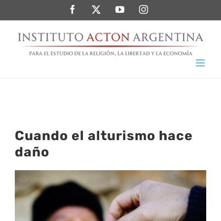
Saltar
Facebook
Twitter
YouTube
Instagram
al
contenido
Cuando el alturismo hace
daño
Ver
imagen
más
grande