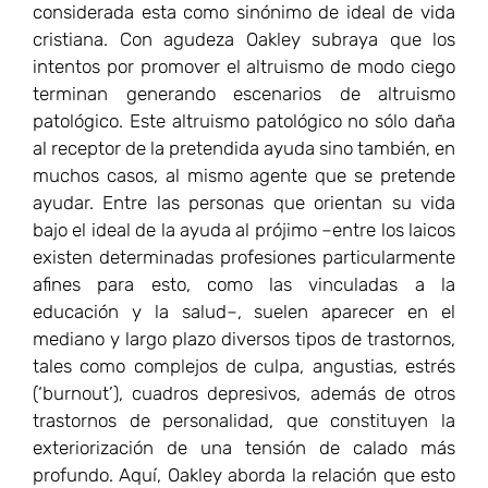
afines para esto, como las vinculadas a la
educación y la salud–, suelen aparecer en el
mediano y largo plazo diversos tipos de trastornos,
tales como complejos de culpa, angustias, estrés
(‘burnout’), cuadros depresivos, además de otros
trastornos de personalidad, que constituyen la
exteriorización de una tensión de calado más
profundo. Aquí, Oakley aborda la relación que esto
tiene con los distintos perfiles psicológicos y la
formación de la personalidad en la niñez y la
adolescencia. Existe, por ejemplo, un perfil
psicológico de niños que suelen tener una clara
predisposición altruista pero que está unida a bajos
niveles de autoestima, escasos niveles de
gratificación ante la tarea realizada y un limitado
espíritu de autonomía. Las personas con este perfil
psicológico suelen ser proclives a padecer las
consecuencias del altruismo patológico. En efecto,