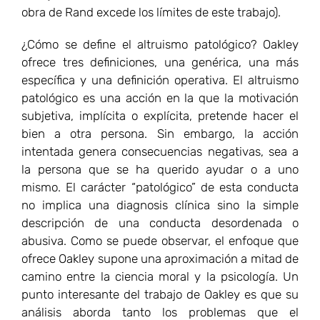
mismo. El carácter “patológico” de esta conducta
no implica una diagnosis clínica sino la simple
descripción de una conducta desordenada o
abusiva. Como se puede observar, el enfoque que
ofrece Oakley supone una aproximación a mitad de
camino entre la ciencia moral y la psicología. Un
punto interesante del trabajo de Oakley es que su
análisis aborda tanto los problemas que el
altruismo patológico genera a nivel individual como
a nivel colectivo. En este segundo nivel es donde el
estudio exhibe sus puntos más sugerentes, donde
se analiza el impacto que el altruismo patológico
genera sobre las políticas públicas. La actitud
refractaria y evasiva que la comunidad científica
pone de manifiesto a la hora de abordar los
problemas vinculados al altruismo es otro punto de
especial interés en el trabajo. Pero conviene no
distraerse del punto central del trabajo: el modo