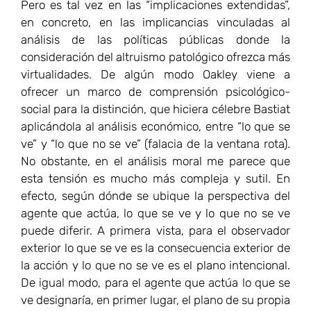
esta tensión es mucho más compleja y sutil. En
efecto, según dónde se ubique la perspectiva del
agente que actúa, lo que se ve y lo que no se ve
puede diferir. A primera vista, para el observador
exterior lo que se ve es la consecuencia exterior de
la acción y lo que no se ve es el plano intencional.
De igual modo, para el agente que actúa lo que se
ve designaría, en primer lugar, el plano de su propia
intención, y lo que no se ve designaría el plano de
las consecuencias, todavía no existentes, pero que
se prevén surgirán como consecuencia de
su acción. Sin embargo, muchas veces las
verdaderas intenciones por las que el agente actúa
son refractarias incluso para el mismo agente que
actúa. Con mucha frecuencia, la capacidad
de autoengaño del agente suele ser más potente
de lo que se suele pensar. Muchas veces, detrás
de un presunto “buenismo” intencional se ocultan