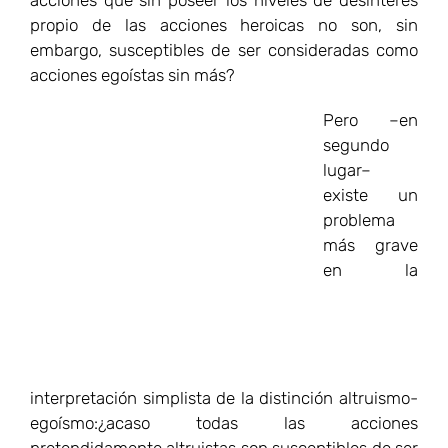
propio de las acciones heroicas no son, sin
embargo, susceptibles de ser consideradas como
acciones egoístas sin más?
Pero –en segundo lugar– existe un problema más
grave en la interpretación simplista de la distinción
altruismo-egoísmo:¿acaso todas las acciones
pretendidamente altruistas son susceptibles de ser
juzgadas como buenas acciones? Un reciente
estudio de Barbara A. Oakley (Oakland University)
publicado en el Proceedings of the National
Academy of Sciences pone el dedo en la llaga
sobre esta inquietante pregunta. El trabajo titulado
«Concepts and implications of altruism bias and
pathological altruism» es una densa síntesis de un
libro editado por la autora en 2011, con el título
Pathological altruism. Abordar los problemas
vinculados al altruismo patológico es de extrema