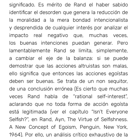
deben ser buenas. Se trata de un non sequitor,
de una conclusión errónea (Es cierto que muchas
veces Rand habla de “rational self-interest”,
aclarando que no toda forma de acción egoísta
está legitimada (ver el capítulo “Isn’t Everyone
Selfish?”, en Rand, Ayn, The Virtue of Selfishness.
A New Concept of Egoism, Penguin, New York,
1964). Por ello, un análisis crítico exhaustivo de la
obra de Rand excede los límites de este trabajo).
¿Cómo se define el altruismo patológico? Oakley
ofrece tres definiciones, una genérica, una más
específica y una definición operativa. El altruismo
patológico es una acción en la que la motivación
subjetiva, implícita o explícita, pretende hacer el
bien a otra persona. Sin embargo, la acción
intentada genera consecuencias negativas, sea a
la persona que se ha querido ayudar o a uno