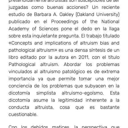
importancia ya que permite tomar una mejor
conciencia de los problemas que subyacen en la
dicotomía simplista altruismo-egoísmo. Esta
dicotomía asume la legitimidad inherente a la
conducta altruista, cosa que es bastante
cuestionable.
Con los debidos matices, la perspectiva que
expone Oakley merece ser estudiada por
los moralistas cristianos. En efecto, su tesis sirve
para abordar muchos de los problemas
vinculados al análisis e interpretación de las
acciones humanas en el seno de la ética cristiana,
con el objeto de no caer en análisis simplistas del
tipo “el egoísta es malo” y “el altruista es bueno”.
Lamentablemente, las cosas son más complejas:
así como una persona puede ejercer un