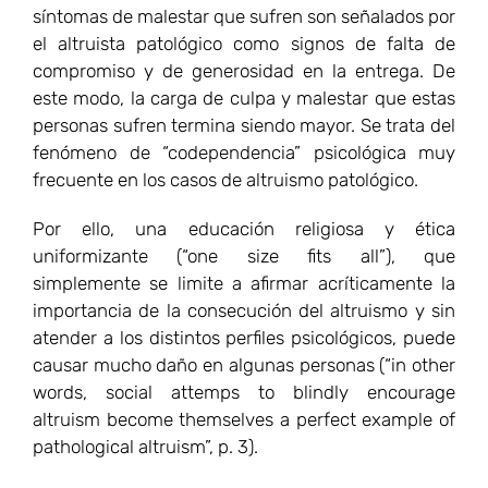
simplemente se limite a afirmar acríticamente la
importancia de la consecución del altruismo y sin
atender a los distintos perfiles psicológicos, puede
causar mucho daño en algunas personas (“in other
words, social attemps to blindly encourage
altruism become themselves a perfect example of
pathological altruism”, p. 3).
Pero es tal vez en las “implicaciones extendidas”,
en concreto, en las implicancias vinculadas al
análisis de las políticas públicas donde la
consideración del altruismo patológico ofrezca más
virtualidades. De algún modo Oakley viene a
ofrecer un marco de comprensión psicológico-
social para la distinción, que hiciera célebre Bastiat
aplicándola al análisis económico, entre “lo que se
ve” y “lo que no se ve” (falacia de la ventana rota).
No obstante, en el análisis moral me parece que