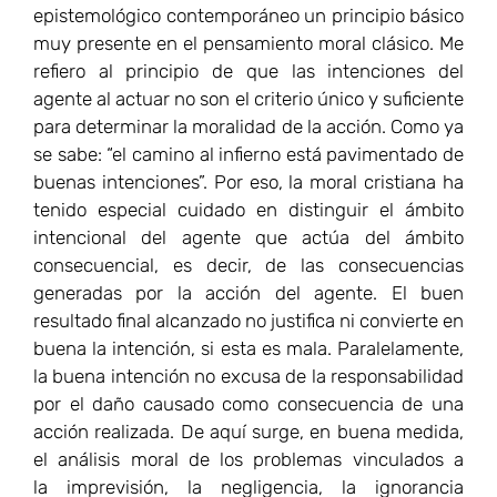
generadas por la acción del agente. El buen
resultado final alcanzado no justifica ni convierte en
buena la intención, si esta es mala. Paralelamente,
la buena intención no excusa de la responsabilidad
por el daño causado como consecuencia de una
acción realizada. De aquí surge, en buena medida,
el análisis moral de los problemas vinculados a
la imprevisión, la negligencia, la ignorancia
vencible o culpable, y demás. Es esta bivalencia
sutil y compleja, muy presente en el análisis de la
acción moral en perspectiva clásica (Uno de los
locus classicus es el “Tratado de los actos
humanos” de Tomás de Aquino en Suma
Teológica, I-II, qq. 6-21. En concreto, las cuestiones
18, 19 y 20 abordan la bondad y malicia de los
actos humanos en general, del acto interior de la
voluntad y de los actos humanos exteriores,
respectivamente), la que queda opacada cuando