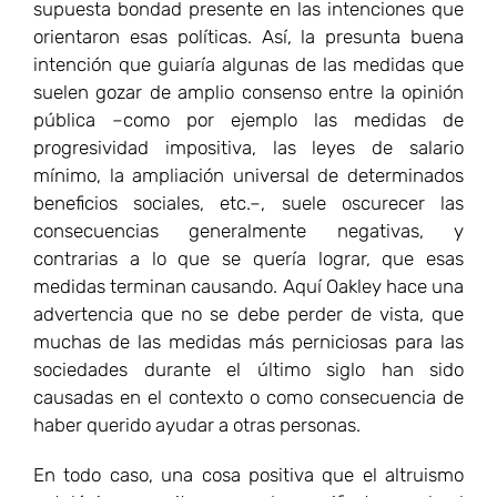
medidas terminan causando. Aquí Oakley hace una
advertencia que no se debe perder de vista, que
muchas de las medidas más perniciosas para las
sociedades durante el último siglo han sido
causadas en el contexto o como consecuencia de
haber querido ayudar a otras personas.
En todo caso, una cosa positiva que el altruismo
patológico permite poner de manifiesto es el rol
crucial que juega la libertad para alentar
escenarios en los que se produzcan
buenas acciones genuinas. En efecto, hay muchas
buenas personas en quienes su bondad no termina
de estar enamorada o convencida del gran bien
que supone la libertad. Como consecuencia de
esto, tienden a minusvalorar la legítima esfera de
autonomía e intimidad de la persona a la que
quieren ayudar, por lo que se introducen en una