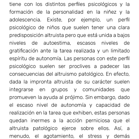
dada la impronta altruista de su carácter suelen
integrarse en grupos y comunidades que
promueven la ayuda al prójimo. Sin embargo, dado
el escaso nivel de autonomía y capacidad de
realización en la tarea que exhiben, estas personas
quedan inermes a la acción perniciosa que el
altruista patológico ejerce sobre ellos. Así, a
menudo, el agotamiento, el stress y demás
síntomas de malestar que sufren son señalados por
el altruista patológico como signos de falta de
compromiso y de generosidad en la entrega. De
este modo, la carga de culpa y malestar que estas
personas sufren termina siendo mayor. Se trata del
fenómeno de “codependencia” psicológica muy
frecuente en los casos de altruismo patológico.
Por ello, una educación religiosa y ética
uniformizante (“one size fits all”), que