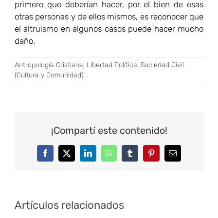
¡Compartí este contenido!
Facebook
Twitter
LinkedIn
WhatsApp
Tumblr
Pinterest
Correo
electrónico
Artículos relacionados
Pensadores del s.
Homenaje a Rafael
XIX y XX para el
Beltramino –
Humanismo del s.
Gabriel Zanotti