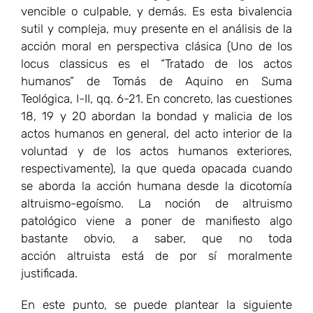
se aborda la acción humana desde la dicotomía
altruismo-egoísmo. La noción de altruismo
patológico viene a poner de manifiesto algo
bastante obvio, a saber, que no toda
acción altruista está de por sí moralmente
justificada.
En este punto, se puede plantear la siguiente
pregunta: ¿acaso el altruismo patológico significa
que podrían existir, por contrapartida, acciones
egoístas moralmente justificadas? Aquí,
la referencia obligada es a Ayn Rand y su
provocativa tesis sobre la virtud del egoísmo. No se
trata ahora de hacer una crítica a la propuesta,
errónea en mi opinión, que ofrece Rand. En
breves términos, creo que en este punto Rand no
logra escapar de las aporías que se generan
al aproximarse desde una lógica dicotómica a este