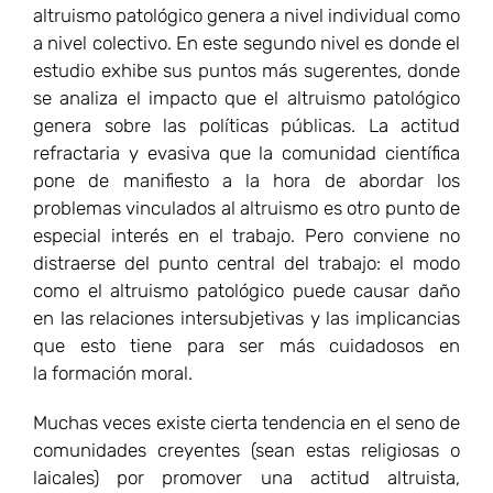
como el altruismo patológico puede causar daño
en las relaciones intersubjetivas y las implicancias
que esto tiene para ser más cuidadosos en
la formación moral.
Muchas veces existe cierta tendencia en el seno de
comunidades creyentes (sean estas religiosas o
laicales) por promover una actitud altruista,
considerada esta como sinónimo de ideal de vida
cristiana. Con agudeza Oakley subraya que los
intentos por promover el altruismo de modo ciego
terminan generando escenarios de altruismo
patológico. Este altruismo patológico no sólo daña
al receptor de la pretendida ayuda sino también, en
muchos casos, al mismo agente que se pretende
ayudar. Entre las personas que orientan su vida
bajo el ideal de la ayuda al prójimo –entre los laicos
existen determinadas profesiones particularmente