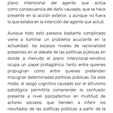
ocupa un papel protagónico, tanto entre quienes
propugnan como entre quienes pretenden
impugnar determinadas políticas públicas. De este
modo, el sesgo cognitivo causado por el altruismo
patológico permitiría comprender la confusión
presente a nivel psicoafectivo en multitud de
actores sociales, que tienden a inferir los
resultados de las políticas públicas a partir de la
supuesta bondad presente en las intenciones que
orientaron esas políticas. Así, la presunta buena
intención que guiaría algunas de las medidas que
suelen gozar de amplio consenso entre la opinión
pública –como por ejemplo las medidas de
progresividad impositiva, las leyes de salario
mínimo, la ampliación universal de determinados
beneficios sociales, etc.–, suele oscurecer las
consecuencias generalmente negativas, y
contrarias a lo que se quería lograr, que esas