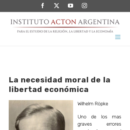
Saltar
Facebook
Twitter
YouTube
Instagram
al
contenido
La necesidad moral de la
libertad económica
Wilhelm Röpke
Uno de los mas
graves errores