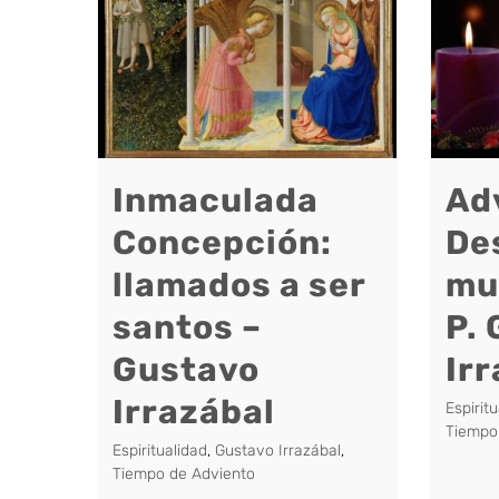
Inmaculada
Adv
Concepción:
De
llamados a ser
mu
santos –
P.
Gustavo
Ir
Irrazábal
Espirit
Tiempo
Espiritualidad
,
Gustavo Irrazábal
,
Tiempo de Adviento