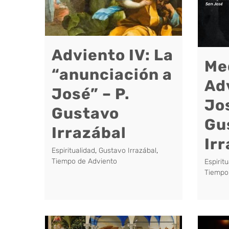
Adviento IV: La
Med
“anunciación a
Ad
José” – P.
Jos
Gustavo
Gu
Irrazábal
Ir
Espiritualidad
,
Gustavo Irrazábal
,
Tiempo de Adviento
Espirit
Tiempo