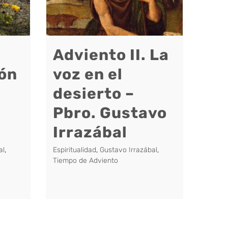
Adviento II. La
ión
voz en el
desierto –
Pbro. Gustavo
Irrazábal
al
,
Espiritualidad
,
Gustavo Irrazábal
,
Tiempo de Adviento