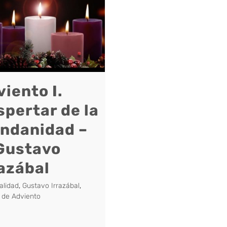
iento I.
spertar de la
ndanidad –
 Gustavo
razábal
ualidad
,
Gustavo Irrazábal
,
 de Adviento