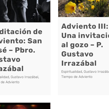
Adviento III:
itación de
Una invitac
viento: San
al gozo – P.
é – Pbro.
Gustavo
stavo
Irrazábal
razábal
Espiritualidad
,
Gustavo Irrazáb
Tiempo de Adviento
ualidad
,
Gustavo Irrazábal
,
 de Adviento