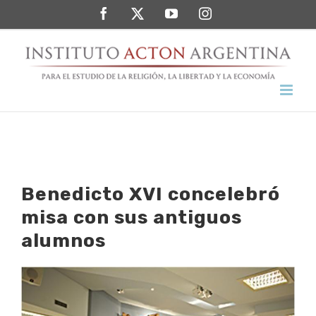
Saltar
Facebook
Twitter
YouTube
Instagram
al
contenido
Benedicto XVI concelebró
misa con sus antiguos
alumnos
Ver
imagen
más