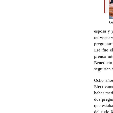
Ge
esposa y 
nervioso v
preguntar
Ese fue e
prensa in
Benedicto
seguirían 
Ocho años
Efectivame
haber meti
dos pregun
que estaba
del siglo 