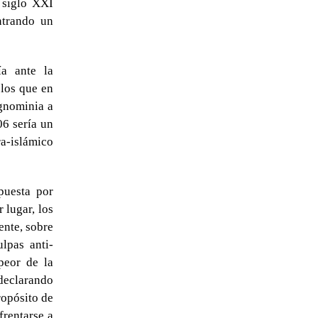
 siglo XXI
ntrando un
a ante la
 los que en
ignominia a
06 sería un
ra-islámico
puesta por
 lugar, los
ente, sobre
lpas anti-
peor de la
declarando
ropósito de
frentarse a