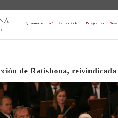
¿Quiénes somos?
Temas Acton
Programas
Nues
cción de Ratisbona, reivindicada