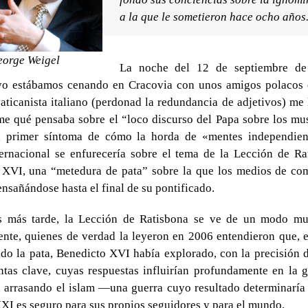
a la que le sometieron hace ocho años
orge Weigel
La noche del 12 de septiembre de
yo estábamos cenando en Cracovia con unos amigos polacos
aticanista italiano (perdonad la redundancia de adjetivos) me
me qué pensaba sobre el “loco discurso del Papa sobre los mu
l primer síntoma de cómo la horda de «mentes independien
ternacional se enfurecería sobre el tema de la Lección de Ra
 XVI, una “metedura de pata” sobre la que los medios de co
ensañándose hasta el final de su pontificado.
 más tarde, la Lección de Ratisbona se ve de un modo muy
nte, quienes de verdad la leyeron en 2006 entendieron que, 
do la pata, Benedicto XVI había explorado, con la precisión d
tas clave, cuyas respuestas influirían profundamente en la g
 arrasando el islam —una guerra cuyo resultado determinaría 
XXI es seguro para sus propios seguidores y para el mundo.