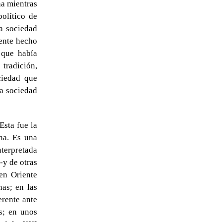
na mientras
político de
la sociedad
mente hecho
o que había
radición,
ciedad que
na sociedad
Esta fue la
na. Es una
nterpretada
-y de otras
en Oriente
as; en las
rente ante
os; en unos