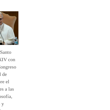
 Santo
XIV con
Congreso
l de
re el
s a las
osofía,
 y