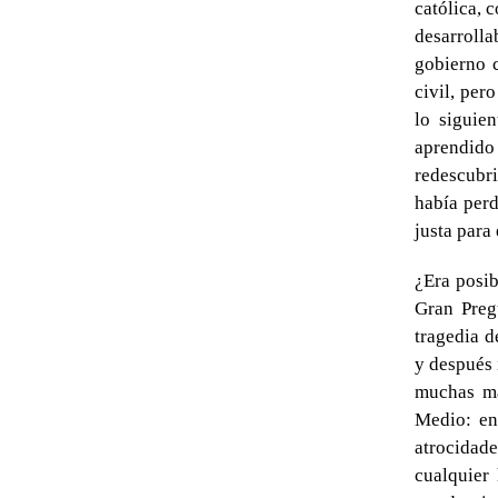
católica, 
desarrolla
gobierno c
civil, per
lo siguien
aprendid
redescubr
había perd
justa para 
¿Era posib
Gran Preg
tragedia d
y después 
muchas ma
Medio: en
atrocidad
cualquier 