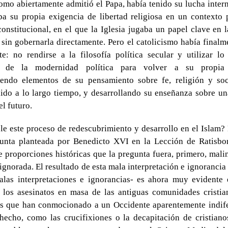
como abiertamente admitió el Papa, había tenido su lucha inter
ba su propia exigencia de libertad religiosa en un contexto 
onstitucional, en el que la Iglesia jugaba un papel clave en 
o sin gobernarla directamente. Pero el catolicismo había final
te: no rendirse a la filosofía política secular y utilizar l
o de la modernidad política para volver a su propia t
iendo elementos de su pensamiento sobre fe, religión y so
ido a lo largo tiempo, y desarrollando su enseñanza sobre u
el futuro.
le este proceso de redescubrimiento y desarrollo en el Islam? 
unta planteada por Benedicto XVI en la Lección de Ratisbo
e proporciones históricas que la pregunta fuera, primero, mali
ignorada. El resultado de esta mala interpretación e ignorancia 
las interpretaciones e ignorancias- es ahora muy evidente 
 los asesinatos en masa de las antiguas comunidades cristian
es que han conmocionado a un Occidente aparentemente indife
hecho, como las crucifixiones o la decapitación de cristian