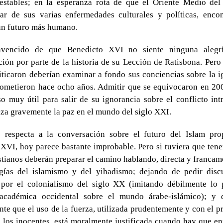
nestables; en la esperanza rota de que el Oriente Medio del
ar de sus varias enfermedades culturales y políticas, enco
un futuro más humano.
nvencido de que Benedicto XVI no siente ninguna alegrí
ción por parte de la historia de su Lección de Ratisbona. Pero
iticaron deberían examinar a fondo sus conciencias sobre la 
sometieron hace ocho años. Admitir que se equivocaron en 20
o muy útil para salir de su ignorancia sobre el conflicto int
a gravemente la paz en el mundo del siglo XXI.
 respecta a la conversación sobre el futuro del Islam pro
XVI, hoy parece bastante improbable. Pero si tuviera que tener
istianos deberán preparar el camino hablando, directa y francam
ogías del islamismo y del yihadismo; dejando de pedir discu
s por el colonialismo del siglo XX (imitando débilmente lo 
académica occidental sobre el mundo árabe-islámico); y 
te que el uso de la fuerza, utilizada prudentemente y con el p
 los inocentes, está moralmente justificada cuando hay que en