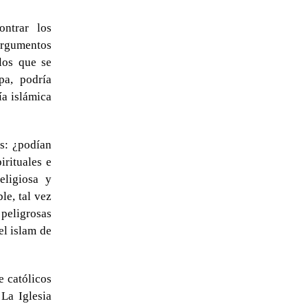
ontrar los
 argumentos
 los que se
pa, podría
ía islámica
as: ¿podían
irituales e
eligiosa y
le, tal vez
peligrosas
el islam de
e católicos
 La Iglesia