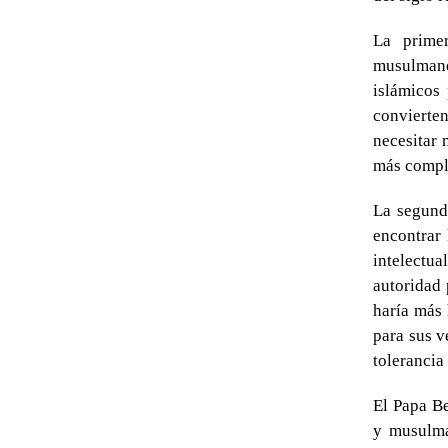
La primer
musulmanes
islámicos 
convierte
necesitar 
más comple
La segunda
encontrar 
intelectu
autoridad 
haría más
para sus v
tolerancia 
El Papa Be
y musulman