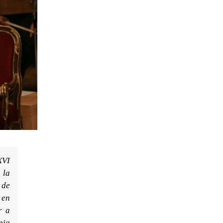
XVI
 la
 de
 en
r a
nia