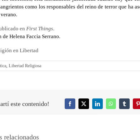
sangrientos como los responsables del reino de terror que ha as
 verano.
publicado en
First Things
.
 de Helena Faccia Serrano.
igión en Libertad
tica
,
Libertad Religiosa
rtí este contenido!
Facebook
Twitter
LinkedIn
WhatsApp
Tumblr
P
s relacionados