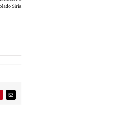
olado Siria
interest
Correo
electrónico