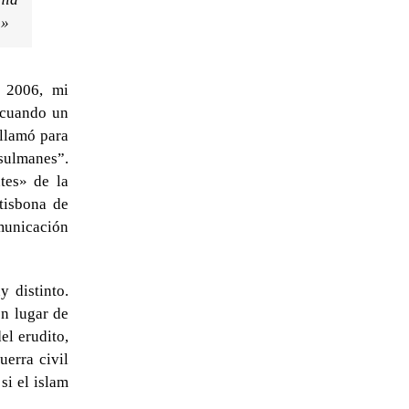
.»
 2006, mi
 cuando un
 llamó para
sulmanes”.
tes» de la
tisbona de
municación
 distinto.
en lugar de
el erudito,
uerra civil
si el islam