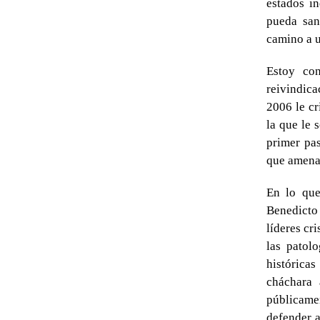
estados i
pueda san
camino a 
Estoy co
reivindica
2006 le cr
la que le 
primer pas
que amenaz
En lo que
Benedicto 
líderes cr
las patol
histórica
cháchara 
públicamen
defender a