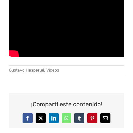
Gustavo Hasperué
,
Vídeos
¡Compartí este contenido!
Facebook
Twitter
LinkedIn
WhatsApp
Tumblr
Pinterest
Correo
electrónico