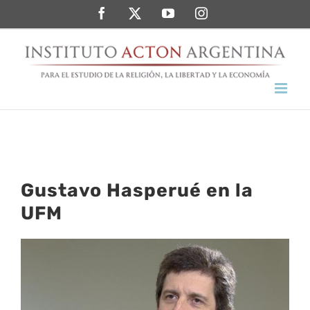
Saltar
Facebook
Twitter
YouTube
Instagram
al
contenido
Gustavo Hasperué en la
UFM
Ver
imagen
más
grande