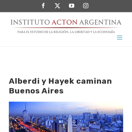
Saltar
Facebook
Twitter
YouTube
Instagram
al
contenido
Alberdi y Hayek caminan
Buenos Aires
Ver
imagen
más
grande