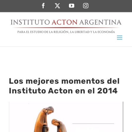
Saltar
Facebook
Twitter
YouTube
Instagram
al
contenido
Los mejores momentos del
Instituto Acton en el 2014
Ver
imagen
más
grande