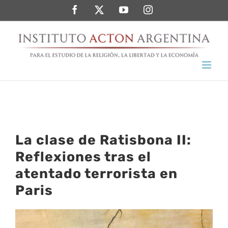
Saltar
Facebook
Twitter
YouTube
Instagram
al
contenido
La clase de Ratisbona II:
Reflexiones tras el
atentado terrorista en
Paris
Ver
imagen