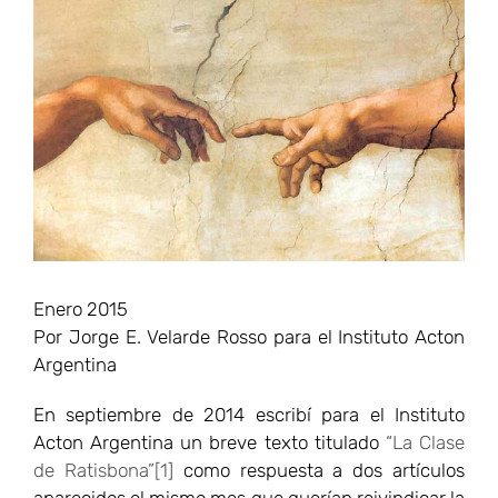
más
grande
Enero 2015
Por Jorge E. Velarde Rosso para el Instituto Acton
Argentina
En septiembre de 2014 escribí para el Instituto
Acton Argentina un breve texto titulado
“La Clase
de Ratisbona”
[1]
como respuesta a dos artículos
aparecidos el mismo mes que querían reivindicar la