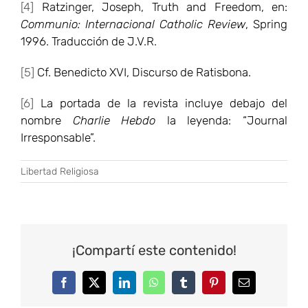
[4]
Ratzinger, Joseph, Truth and Freedom, en:
Communio: Internacional Catholic Review
, Spring
1996. Traducción de J.V.R.
[5]
Cf. Benedicto XVI, Discurso de Ratisbona.
[6]
La portada de la revista incluye debajo del
nombre
Charlie Hebdo
la leyenda: “Journal
Irresponsable”.
Libertad Religiosa
¡Compartí este contenido!
Facebook
Twitter
LinkedIn
WhatsApp
Tumblr
Pinterest
Correo
electrónico