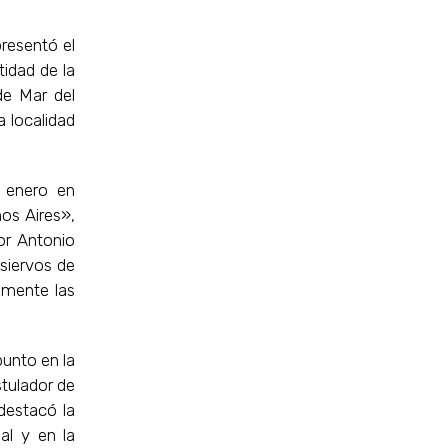
resentó el
idad de la
de Mar del
a localidad
 enero en
nos Aires»,
or Antonio
 siervos de
amente las
unto en la
stulador de
 destacó la
al y en la