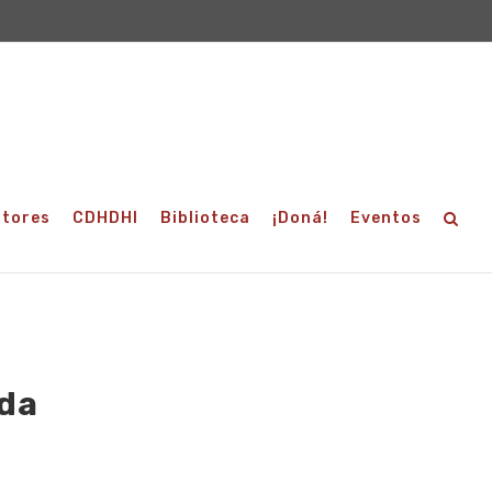
utores
CDHDHI
Biblioteca
¡Doná!
Eventos
ada