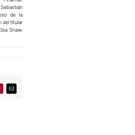
 Sebastián
ioso de la
del titular
Elsa Shaw,
interest
Correo
electrónico