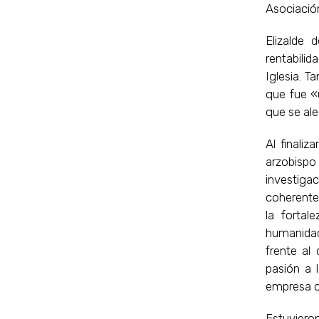
Asociación
Elizalde 
rentabilid
Iglesia. 
que fue «
que se ale
Al finaliz
arzobispo
investigac
coherente 
la fortal
humanidad 
frente al
pasión a 
empresa cr
Estuvier