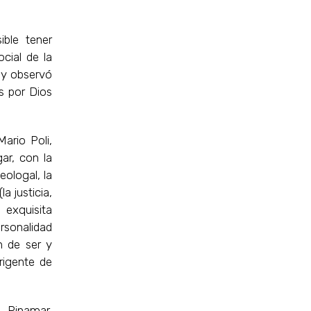
ible tener
ocial de la
 y observó
s por Dios
Mario Poli,
ar, con la
eologal, la
a justicia,
 exquisita
ersonalidad
n de ser y
rigente de
 Pinamar,