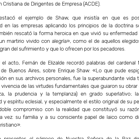
 Cristiana de Dirigentes de Empresa (ACDE).
destacó el ejemplo de Shaw, que insistía en que es pos
ad en las empresas aplicando los principios de la doctrina s
También rescató la forma heroica en que vivió su enfermedad
un martirio vivido con alegría», como el de aquellos elegido
gran del sufrimiento y que lo ofrecen por los pecadores.
ar el acto, Fernán de Elizalde recordó palabras del cardenal 
 de Buenos Aires, sobre Enrique Shaw: «Lo que pude espig
ión en sus archivos personales, fue la superabundante vida t
vivencia de las virtudes fundamentales que guiaron su obrar (l
eza, la prudencia y la templanza) en grado superlativo; la
y espíritu eclesial, y especialmente el estilo original de su p
 doble compromiso con la realidad que constituyó su razó
la vez: su familia y a su consciente papel de laico como di
istiano».
on presentes el párroco de Nuestra Señora de la Paz de