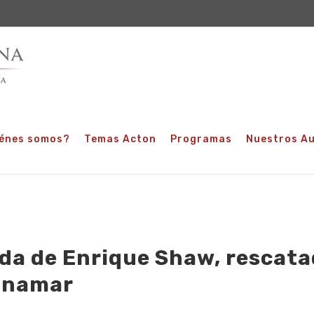
énes somos?
Temas Acton
Programas
Nuestros A
ida de Enrique Shaw, rescat
inamar