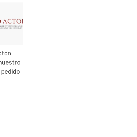
cton
 nuestro
 pedido