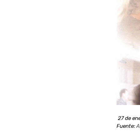
Ver
imagen
más
grande
27 de en
Fuente:
A