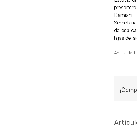
presbíter
Damiani; 
Secretaria
de esa ca
hijas del s
Actualidad
¡Comp
Artícul