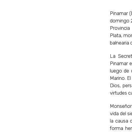
Pinamar (
domingo 2
Provincia
Plata, mon
balnearia 
La Secre
Pinamar el
luego de 
Marino. El
Dios, per
virtudes c
Monseñor 
vida del s
la causa d
forma her