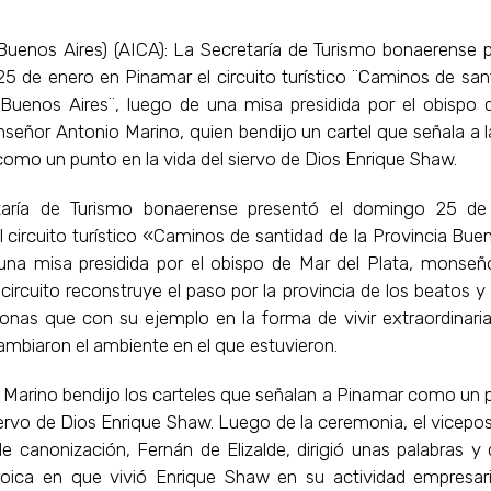
Buenos Aires) (AICA): La Secretaría de Turismo bonaerense p
5 de enero en Pinamar el circuito turístico ¨Caminos de sant
 Buenos Aires¨, luego de una misa presidida por el obispo 
señor Antonio Marino, quien bendijo un cartel que señala a l
como un punto en la vida del siervo de Dios Enrique Shaw.
taría de Turismo bonaerense presentó el domingo 25 de
 circuito turístico «Caminos de santidad de la Provincia Bue
una misa presidida por el obispo de Mar del Plata, monseñ
 circuito reconstruye el paso por la provincia de los beatos y
sonas que con su ejemplo en la forma de vivir extraordinari
ambiaron el ambiente en el que estuvieron.
Marino bendijo los carteles que señalan a Pinamar como un p
iervo de Dios Enrique Shaw. Luego de la ceremonia, el vicepo
e canonización, Fernán de Elizalde, dirigió unas palabras y
oica en que vivió Enrique Shaw en su actividad empresari