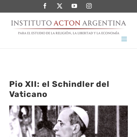
Saltar
Facebook
Twitter
YouTube
Instagram
al
contenido
Pio XII: el Schindler del
Vaticano
Ver
imagen
más
grande