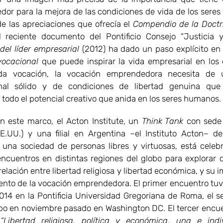
or para la mejora de las condiciones de vida de los sere
 las apreciaciones que ofrecía el
Compendio de la Doctr
l reciente documento del Pontificio Consejo “Justicia 
del líder empresarial
(2012) ha dado un paso explícito en 
vocacional
que puede inspirar la vida empresarial en los c
a vocación, la vocación emprendedora necesita de
ional sólido y de condiciones de libertad genuina que
 todo el potencial creativo que anida en los seres humanos.
 marco, el Acton Institute, un
Think Tank
con sede
E.UU.) y una filial en Argentina –el Instituto Acton– d
una sociedad de personas libres y virtuosas, está cele
encuentros en distintas regiones del globo para explorar
 relación entre libertad religiosa y libertad económica, y su 
liento de la vocación emprendedora. El primer encuentro tuv
2014 en la Pontificia Universidad Gregoriana de Roma, el 
abo en noviembre pasado en Washington DC. El tercer encue
o
“Libertad religiosa, política y económica, una e indiv