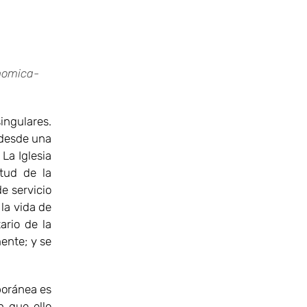
nomica-
ingulares.
 desde una
La Iglesia
rtud de la
de servicio
 la vida de
ario de la
ente; y se
oránea es
n que ello