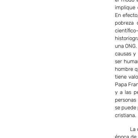
implique 
En efecto
pobreza c
científic
historiogr
una ONG. 
causas y 
ser human
hombre qu
tiene val
Papa Fran
y a las p
personas 
se puede 
cristiana.
La crisi
época de 