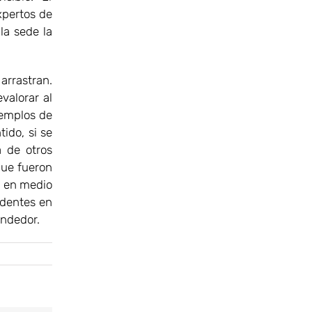
xpertos de
la sede la
arrastran.
valorar al
jemplos de
ido, si se
a de otros
que fueron
o en medio
edentes en
endedor.