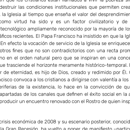
destruir las condiciones institucionales que permiten crea
, la Iglesia al tiempo que enseña el valor del desprendimien
omo virtud ha sido y es un factor civilizatorio y de 
o-tecnológico ampliamente reconocido por la mayoría de lo
áficos recientes. El Papa Francisco ha insistido en que la Ig
En efecto la vocación de servicio de la Iglesia se enriquece
otros fines que no son contradictorios con una recta pro
o en el orden natural pero que se inspiran en una conc
e trasciende el horizonte meramente histórico-temporal.
or de eternidad, es hijo de Dios, creado y redimido por Él.
cisco convoca a los cristianos a dirigirse con valentía a lo
eriferias de la existencia, lo hace en la convicción de q
apartadas de los canales que definen el éxito social en la 
producir un encuentro renovado con el Rostro de quien inspi
s económica de 2008 y su escenario posterior, conocid
la Gran Recesión, ha vuelto a poner de manifiesto –parti