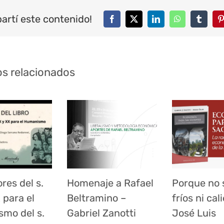
artí este contenido!
Facebook
Twitter
LinkedIn
WhatsApp
Tumblr
P
os relacionados
res del s.
Homenaje a Rafael
Porque no 
 para el
Beltramino –
fríos ni cal
mo del s.
Gabriel Zanotti
José Luis