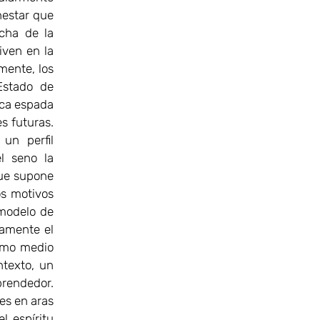
nestar que
echa de la
iven en la
mente, los
Estado de
ica espada
s futuras.
 un perfil
el seno la
que supone
os motivos
 modelo de
vamente el
como medio
ntexto, un
prendedor.
es en aras
l espíritu