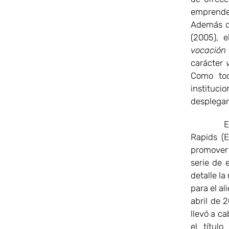
emprended
Además de
(2005), e
vocación 
carácter
Como tod
instituc
desplegar
En este
Rapids (E
promover 
serie de 
detalle la
para el a
abril de 
llevó a c
el títul