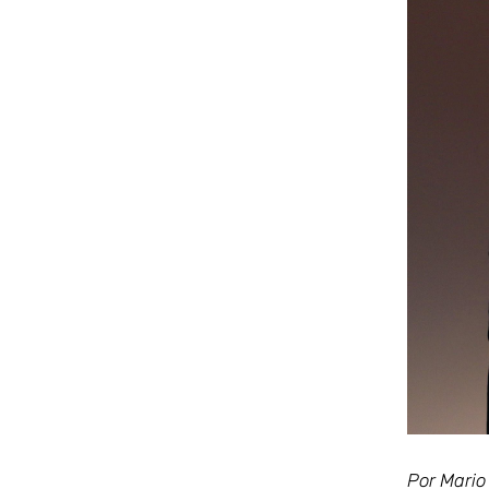
Ver
imagen
más
grande
Por Mario 