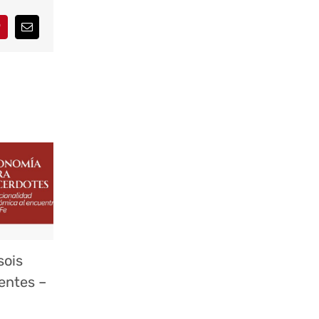
interest
Correo
electrónico
sois
ientes –