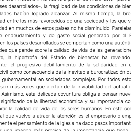
íses desarrollados–, la fragilidad de las condiciones de bie
dades habían logrado alcanzar. Al mismo tiempo, la br
ad entre los más favorecidos de una sociedad y los que v
dad en muchos de estos países no ha disminuido. Paralela
de endeudamiento y de gasto social generado por el 
 en los países desarrollados se comportan como una autént
es que pende sobre la calidad de vida de las generacione
e, la hipertrofia del Estado de bienestar ha revelado
te: el progresivo debilitamiento de la solidaridad en 
civil como consecuencia de la inevitable burocratización 
n gubernamental en sociedades complejas. Por todos est
son más voces que alertan de la inviabilidad del actual
. Asimismo, esta delicada coyuntura obliga a pensar nue
 significado de la libertad económica y su importancia 
rar la calidad de vida de los seres humanos. En este co
ial que vuelve a atraer la atención es el empresario o em
ente el pensamiento de la Iglesia ha dado pasos important
r una imagen más precisa de la importancia que tiene e