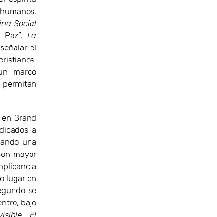
s humanos.
ina Social
y Paz”,
La
señalar el
ristianos.
 un marco
 permitan
 en Grand
edicados a
brando una
 con mayor
implicancia
o lugar en
segundo se
ntro, bajo
isible. El