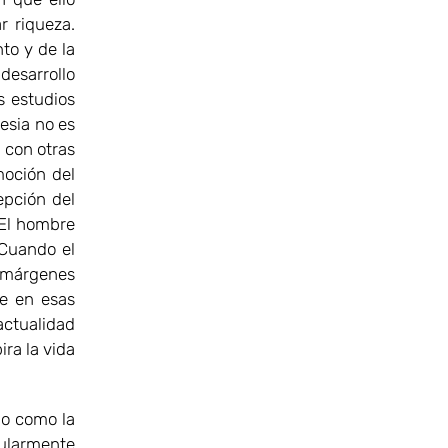
r riqueza.
to y de la
desarrollo
s estudios
lesia no es
 con otras
moción del
epción del
 El hombre
 Cuando el
s márgenes
ue en esas
actualidad
ra la vida
o como la
cularmente