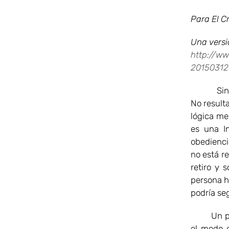
Para El Cr
Una versió
http://ww
20150312
Sin duda,
No result
lógica me
es una In
obediencia
no está re
retiro y 
persona h
podría seg
Un punto
el modo e