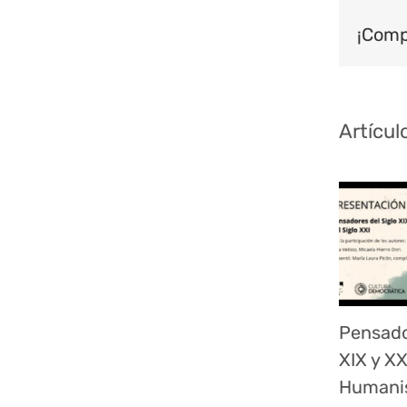
¡Comp
Artícul
Pensado
XIX y XX
Humanis