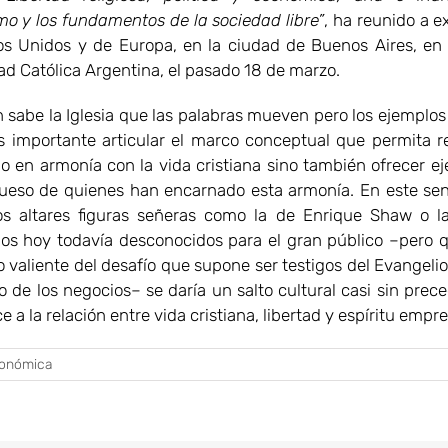
smo y los fundamentos de la sociedad libre”
, ha reunido a e
os Unidos y de Europa, en la ciudad de Buenos Aires, en 
ad Católica Argentina, el pasado 18 de marzo.
 la Iglesia que las palabras mueven pero los ejemplos 
s importante articular el marco conceptual que permita re
o en armonía con la vida cristiana sino también ofrecer e
ueso de quienes han encarnado esta armonía. En este sent
os altares figuras señeras como la de Enrique Shaw o l
os hoy todavía desconocidos para el gran público –pero 
o valiente del desafío que supone ser testigos del Evangeli
 de los negocios– se daría un salto cultural casi sin prec
e a la relación entre vida cristiana, libertad y espíritu empr
conómica