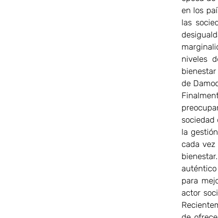
en los pa
las socie
desiguald
marginali
niveles 
bienestar
de Damocl
Finalment
preocupan
sociedad 
la gestió
cada vez 
bienestar
auténtico
para mejo
actor soc
Recientem
de ofrece