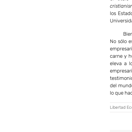
cristiani
los Estad
Universid
Bien sabe
No sólo e
empresari
carne y h
eleva a l
empresari
testimoni
del mundo
lo que hac
Libertad E