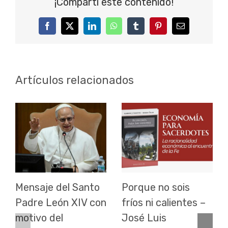
¡Compartí este contenido!
Facebook
Twitter
LinkedIn
WhatsApp
Tumblr
Pinterest
Correo
electrónico
Artículos relacionados
Mensaje del Santo
Porque no sois
Padre León XIV con
fríos ni calientes –
motivo del
José Luis