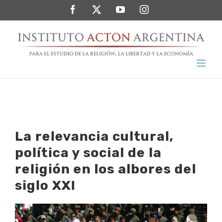
Saltar
Facebook
Twitter
YouTube
Instagram
al
contenido
La relevancia cultural,
política y social de la
religión en los albores del
siglo XXI
Ver
imagen