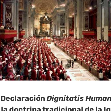
 Declaración
Dignitatis Huma
la doctrina tradicional de la I