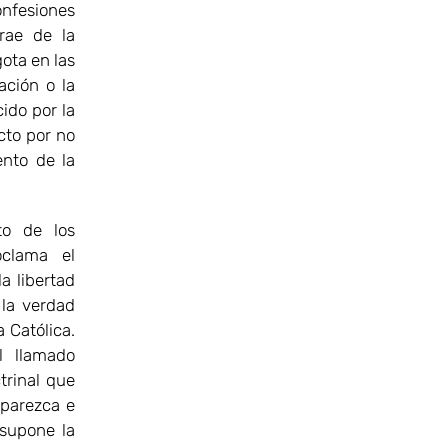
onfesiones
trae de la
gota en las
ación o la
cido por la
cto por no
ento de la
to de los
oclama el
la libertad
 la verdad
a Católica.
l llamado
trinal que
 parezca e
 supone la