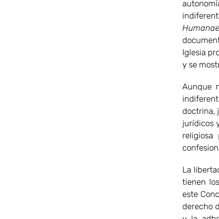
autonomía
indiferen
Humana
documento
Iglesia pr
y se mostr
Aunque n
indiferent
doctrina,
jurídicos 
religiosa
confesion
La liberta
tienen lo
este Conc
derecho d
y la adhe