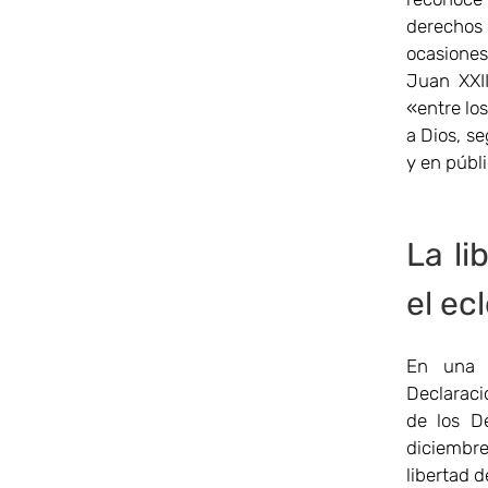
derechos 
ocasione
Juan XXI
«entre lo
a Dios, se
y en públ
La li
el ec
En una p
Declarac
de los D
diciembre
libertad d