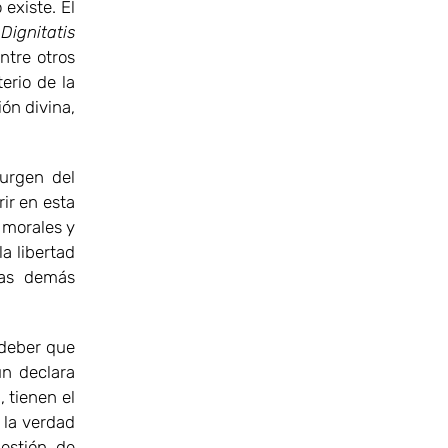
existe. El
n
Dignitatis
entre otros
erio de la
ión divina,
.
urgen del
rir en esta
 morales y
la libertad
 las demás
l deber que
ún declara
 tienen el
 la verdad
uestión de