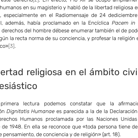
humanos en su magisterio y habló de la libertad religiosa e
s, especialmente en el Radiomensaje de 24 dediciembre
II, además, había proclamado en la Encíclica
Pacem in t
s derechos del hombre débese enumerar también el de pod
gún la recta norma de su conciencia, y profesar la religión
ico»
[3]
.
bertad religiosa en el ámbito civi
lesiástico
rimera lectura podemos constatar que la afirmac
ión
Dignitatis Humanae
es parecida a la de la Declaración
erechos Humanos proclamada por las Naciones Unidas
 de 1948. En ella se reconoce que «toda persona tiene de
e pensamiento, de conciencia y de religión» (art. 18).