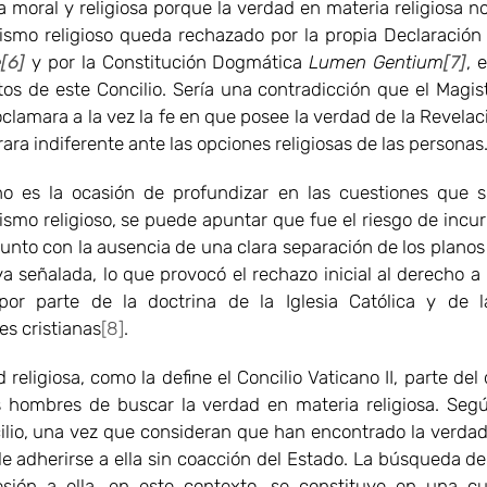
 moral y religiosa porque la verdad en materia religiosa no 
tismo religioso queda rechazado por la propia Declaració
e
[6]
y por la Constitución Dogmática
Lumen Gentium
[7]
, 
s de este Concilio. Sería una contradicción que el Magist
oclamara a la vez la fe en que posee la verdad de la Revelac
ara indiferente ante las opciones religiosas de las personas
o es la ocasión de profundizar en las cuestiones que s
ismo religioso, se puede apuntar que fue el riesgo de incur
 junto con la ausencia de una clara separación de los planos
ya señalada, lo que provocó el rechazo inicial al derecho a 
 por parte de la doctrina de la Iglesia Católica y de
es cristianas
[8]
.
d religiosa, como la define el Concilio Vaticano II, parte de
s hombres de buscar la verdad en materia religiosa. Seg
ilio, una vez que consideran que han encontrado la verdad,
e adherirse a ella sin coacción del Estado. La búsqueda de
sión a ella, en este contexto, se constituye en una c