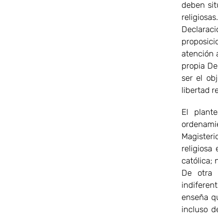
deben sit
religiosa
Declaració
proposici
atención a
propia De
ser el ob
libertad r
El plant
ordenami
Magisterio
religiosa
católica; 
De otra 
indiferen
enseña qu
incluso d