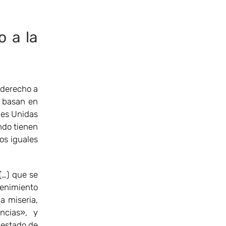
o a la
 derecho a
e basan en
ones Unidas
undo tienen
os iguales
(…) que se
venimiento
a miseria,
ncias», y
 estado de