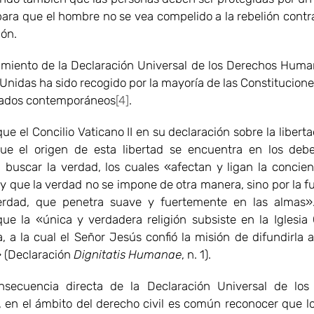
ara que el hombre no se vea compelido a la rebelión contra 
ión.
amiento de la Declaración Universal de los Derechos Huma
Unidas ha sido recogido por la mayoría de las Constituciones
tados contemporáneos
[4]
.
ue el Concilio Vaticano II en su declaración sobre la liberta
ue el origen de esta libertad se encuentra en los deb
 buscar la verdad, los cuales «afectan y ligan la concien
y que la verdad no se impone de otra manera, sino por la fu
rdad, que penetra suave y fuertemente en las almas»
que la «única y verdadera religión subsiste en la Iglesia 
a, a la cual el Señor Jesús confió la misión de difundirla a
 (Declaración
Dignitatis Humanae
, n. 1).
secuencia directa de la Declaración Universal de los
en el ámbito del derecho civil es común reconocer que l