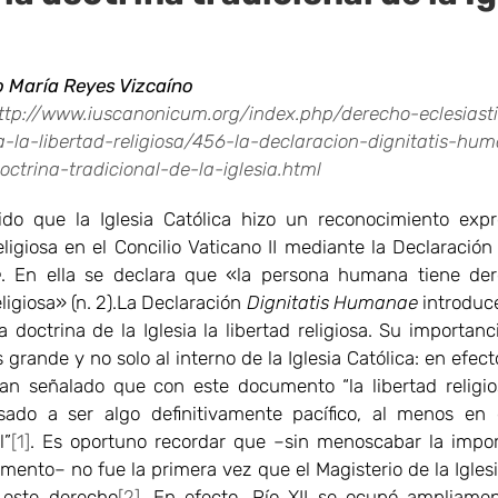
 María Reyes Vizcaíno
ttp://www.iuscanonicum.org/index.php/derecho-eclesiasti
-la-libertad-religiosa/456-la-declaracion-dignitatis-hu
octrina-tradicional-de-la-iglesia.html
do que la Iglesia Católica hizo un reconocimiento exp
religiosa en el Concilio Vaticano II mediante la Declaració
e
. En ella se declara que «la persona humana tiene der
ligiosa» (n. 2).
La Declaración
Dignitatis Humanae
introduc
a doctrina de la Iglesia la libertad religiosa. Su importan
 grande y no solo al interno de la Iglesia Católica: en efec
an señalado que con este documento “la libertad religi
sado a ser algo definitivamente pacífico, al menos en
l”
[1]
. Es oportuno recordar que –sin menoscabar la impo
mento– no fue la primera vez que el Magisterio de la Iglesi
 este derecho
[2]
. En efecto, Pío XII se ocupó ampliame