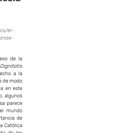
co/el-
manae-
reso de la
n
Dignitatis
echo a la
e de modo
cia en este
to, algunos
osa parece
 el mundo
rtancia de
a Católica
nte de los