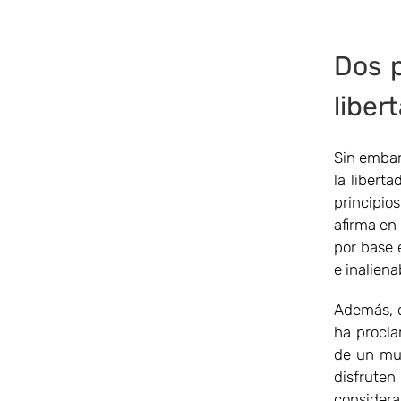
Dos p
liber
Sin embar
la libert
principios
afirma en 
por base 
e inalien
Además, e
ha procla
de un mun
disfrute
considera