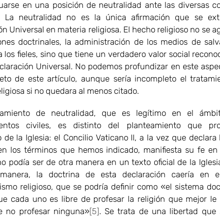
uarse en una posición de neutralidad ante las diversas c
s. La neutralidad no es la única afirmación que se ex
n Universal en materia religiosa. El hecho religioso no se a
ones doctrinales, la administración de los medios de salv
 los fieles, sino que tiene un verdadero valor social recono
claración Universal. No podemos profundizar en este aspe
jeto de este artículo, aunque sería incompleto el tratami
eligiosa si no quedara al menos citado.
eamiento de neutralidad, que es legítimo en el ámbi
entos civiles, es distinto del planteamiento que pr
 de la Iglesia: el Concilio Vaticano II, a la vez que declara 
 en los términos que hemos indicado, manifiesta su fe en
no podía ser de otra manera en un texto oficial de la Iglesi
manera, la doctrina de esta declaración caería en e
tismo religioso, que se podría definir como «el sistema doc
e cada uno es libre de profesar la religión que mejor le
e no profesar ninguna»
[5]
. Se trata de una libertad que