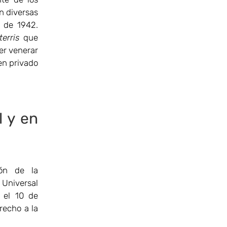
n diversas
 de 1942.
erris
que
er venerar
 en privado
l y en
ión de la
 Universal
 el 10 de
recho a la