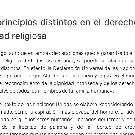
rincipios distintos en el derech
tad religiosa
go, aunque en ambas declaraciones queda garantizado el
ad religiosa de todas las personas, se puede señalar que s
 distintos. En efecto, la Declaración Universal de las Naci
su preámbulo que «la libertad, la justicia y la paz en el m
el reconocimiento de la dignidad intrínseca y de los derech
ables de todos los miembros de la familia humana».
l texto de las Naciones Unidas se elabora «considerando 
mado, como la aspiración más elevada del hombre, el ad
do en que los seres humanos, liberados del temor y de l
n de la libertad de palabra y de la libertad de cree
ndo también que las personas deben ser protegidas por un