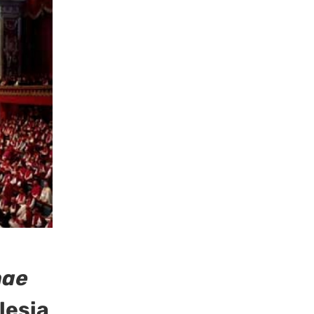
nae
glesia