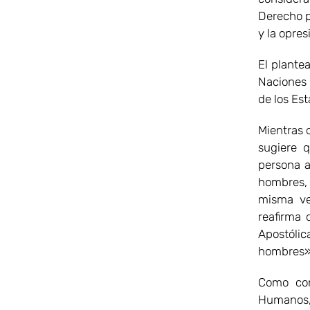
Derecho p
y la opres
El plante
Naciones 
de los Es
Mientras q
sugiere q
persona a
hombres, 
misma ve
reafirma 
Apostólic
hombres»
Como con
Humanos, 