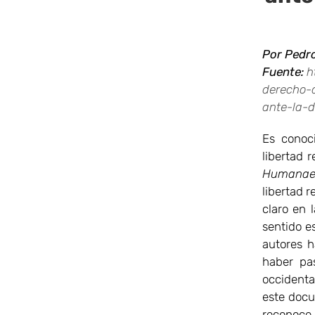
Por Pedro
Fuente:
h
derecho-a
ante-la-d
Es conoci
libertad 
Humana
libertad re
claro en l
sentido es
autores h
haber pa
occidenta
este docu
reconoce