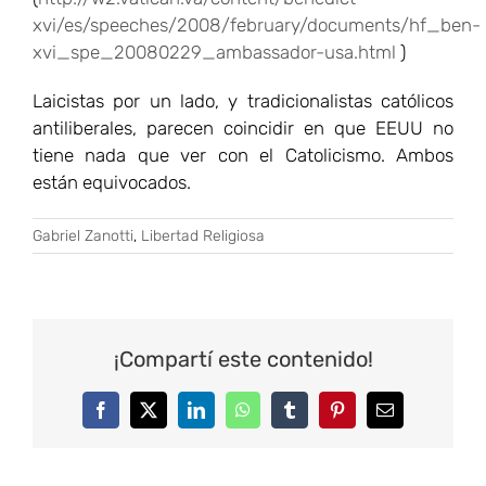
xvi/es/speeches/2008/february/documents/hf_ben-
xvi_spe_20080229_ambassador-usa.html
)
Laicistas por un lado, y tradicionalistas católicos
antiliberales, parecen coincidir en que EEUU no
tiene nada que ver con el Catolicismo. Ambos
están equivocados.
Gabriel Zanotti
,
Libertad Religiosa
¡Compartí este contenido!
Facebook
Twitter
LinkedIn
WhatsApp
Tumblr
Pinterest
Correo
electrónico