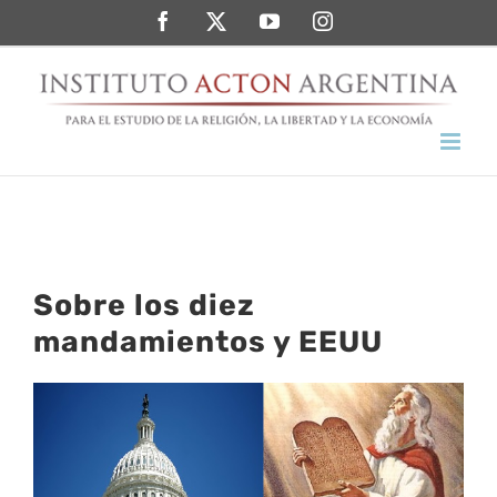
Saltar
Facebook
Twitter
YouTube
Instagram
al
contenido
Sobre los diez
mandamientos y EEUU
Ver
imagen
más
grande