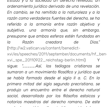
Estado y a la sociedad un derecho revelado, un
ordenamiento jurídico derivado de una revelación.
En cambio, se ha remitido a la naturaleza y a la
razón como verdaderas fuentes del derecho, se ha
referido a la armonía entre razón objetiva y
subjetiva, una armonía que, sin embargo,
presupone que ambas esferas estén fundadas en
la Razón creadora de Dios.”
(
http://w2.vatican.va/content/benedict-
xvi/es/speeches/2011/september/documents/hf_ben
xvi_spe_20110922_reichstag-berlin.html
) Y
sigue:
“…………….Así, los teólogos cristianos se
sumaron a un movimiento filosófico y jurídico que
se había formado desde el siglo II a. C. En la
primera mitad del siglo segundo precristiano, se
produjo un encuentro entre el derecho natural
social, desarrollado por los filósofos estoicos y
notorios maestros del derecho romano. De este