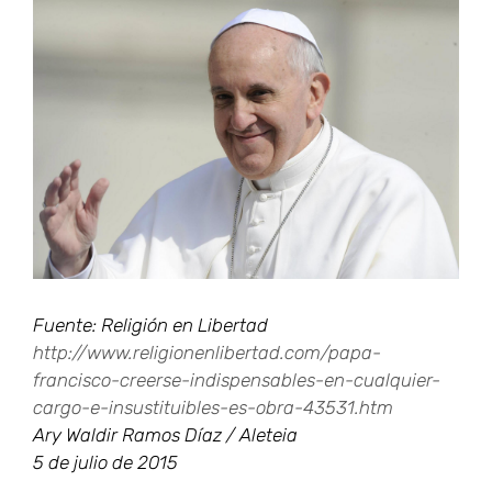
Ver
imagen
más
grande
Fuente: Religión en Libertad
http://www.religionenlibertad.com/papa-
francisco-creerse-indispensables-en-cualquier-
cargo-e-insustituibles-es-obra-43531.htm
Ary Waldir Ramos Díaz / Aleteia
5 de julio de 2015