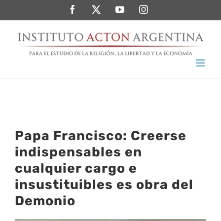
Saltar
Facebook
Twitter
YouTube
Instagram
al
contenido
Papa Francisco: Creerse
indispensables en
cualquier cargo e
insustituibles es obra del
Demonio