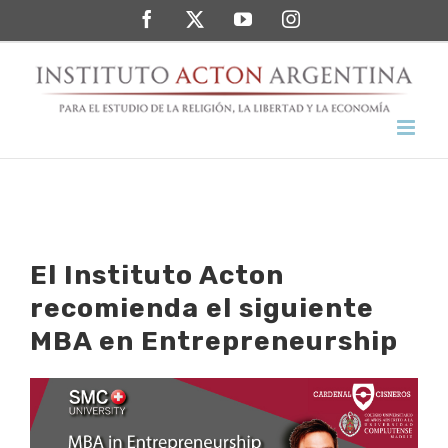
Saltar
Facebook
Twitter
YouTube
Instagram
al
contenido
El Instituto Acton
recomienda el siguiente
MBA en Entrepreneurship
Ver
imagen
más