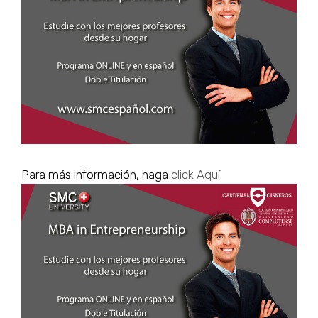
grande
Para más información, haga
click Aquí.