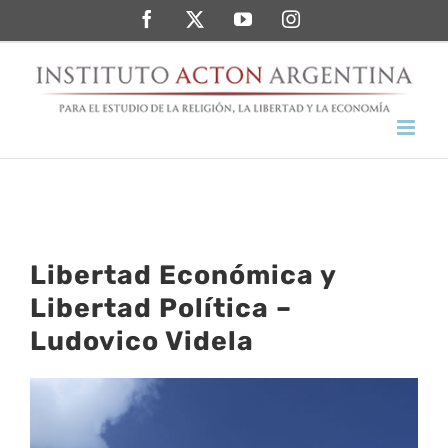
Saltar
Facebook
Twitter
YouTube
Instagram
al
contenido
Libertad Económica y
Libertad Política –
Ludovico Videla
Ver
imagen
más