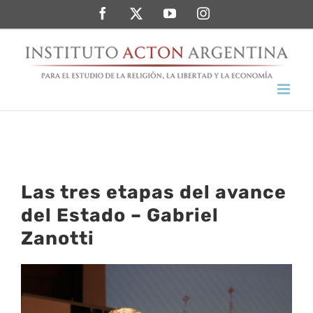
Saltar
Facebook
Twitter
YouTube
Instagram
al
contenido
Las tres etapas del avance
del Estado – Gabriel
Zanotti
Ver
imagen
más