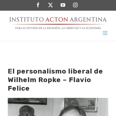
Saltar
Facebook
Twitter
YouTube
Instagram
al
contenido
El personalismo liberal de
Wilhelm Ropke – Flavio
Felice
Ver
imagen
más