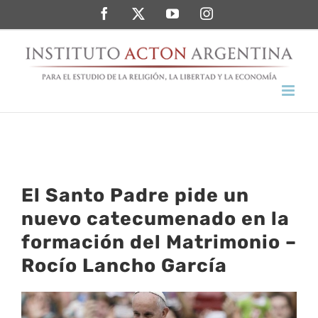
Saltar
Facebook
Twitter
YouTube
Instagram
al
contenido
El Santo Padre pide un
nuevo catecumenado en la
formación del Matrimonio –
Rocío Lancho García
Ver
imagen