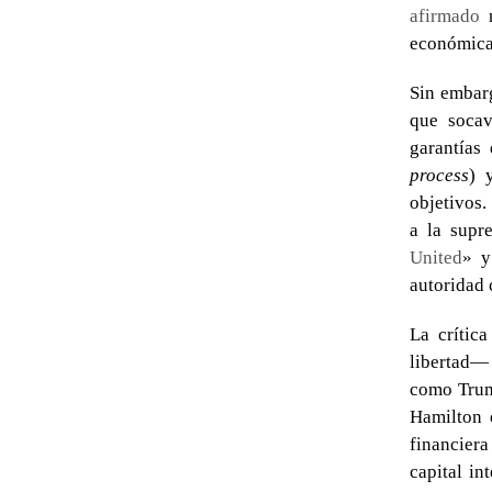
afirmado
n
económica
Sin embarg
que socav
garantías
process
) 
objetivos.
a la supr
United
» y
autoridad 
La crític
libertad—
como Trum
Hamilton 
financier
capital in