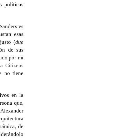
 políticas
 Sanders es
ustan esas
justo (
due
ión de sus
ado por mi
r a
Citizens
e no tiene
ivos en la
rsona que,
 Alexander
quitectura
námica, de
siderándolo