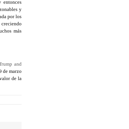
y entonces
azonables y
ada por los
e creciendo
muchos más
 Trump and
 9 de marzo
valor de la