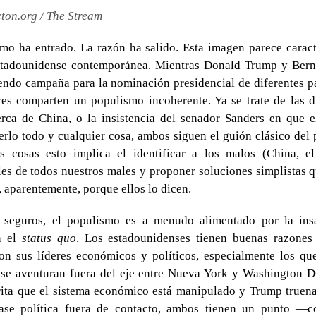
ton.org / The Stream
mo ha entrado. La razón ha salido. Esta imagen parece caract
estadounidense contemporánea. Mientras Donald Trump y Bern
endo campaña para la nominación presidencial de diferentes pa
es comparten un populismo incoherente. Ya se trate de las di
rca de China, o la insistencia del senador Sanders en que e
rlo todo y cualquier cosa, ambos siguen el guión clásico del
as cosas esto implica el identificar a los malos (China, el
es de todos nuestros males y proponer soluciones simplistas 
, aparentemente, porque ellos lo dicen.
r seguros, el populismo es a menudo alimentado por la insa
n el
status quo
. Los estadounidenses tienen buenas razones 
con sus líderes económicos y políticos, especialmente los qu
 se aventuran fuera del eje entre Nueva York y Washington 
rita que el sistema económico está manipulado y Trump truena
ase política fuera de contacto, ambos tienen un punto 