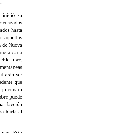
.
 inició su
 amenazados
vados hasta
re aquellos
ón de Nueva
imera carta
blo libre,
momentáneas
ultarán ser
cedente que
 juicios ni
ombre puede
na facción
na burla al
ticos. Esto