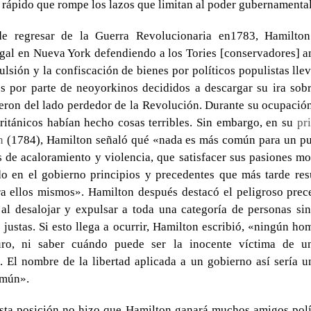
rápido que rompe los lazos que limitan al poder gubernamental
e regresar de la Guerra Revolucionaria en1783, Hamilton
egal en Nueva York defendiendo a los Tories [conservadores]
ulsión y la confiscación de bienes por políticos populistas lle
s por parte de neoyorkinos decididos a descargar su ira sob
eron del lado perdedor de la Revolución. Durante su ocupaci
ritánicos habían hecho cosas terribles. Sin embargo, en su
pr
n
(1784), Hamilton señaló qué «nada es más común para un pue
 de acaloramiento y violencia, que satisfacer sus pasiones 
o en el gobierno principios y precedentes que más tarde res
ra ellos mismos». Hamilton después destacó el peligroso pre
 al desalojar y expulsar a toda una categoría de personas sin
 justas. Si esto llega a ocurrir, Hamilton escribió, «ningún h
uro, ni saber cuándo puede ser la inocente víctima de u
 El nombre de la libertad aplicada a un gobierno así sería u
omún».
sta posición no hizo que Hamilton ganará muchos amigos polí