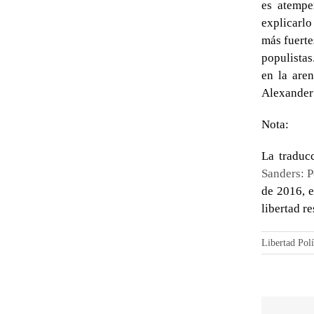
es atempe
explicarlo
más fuerte
populistas
en la are
Alexander
Nota:
La traduc
Sanders: 
de 2016, 
libertad r
Libertad Polí