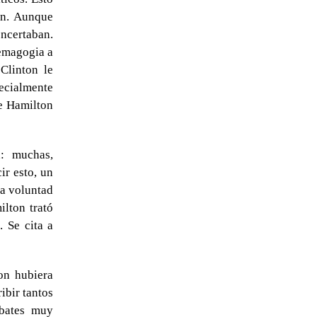
on. Aunque
ncertaban.
demagogia a
Clinton le
ecialmente
ue Hamilton
n: muchas,
ir esto, un
la voluntad
lton trató
. Se cita a
ton hubiera
ibir tantos
ebates muy