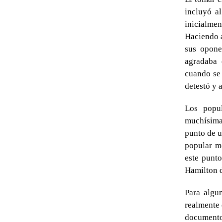
incluyó a
inicialme
Haciendo a
sus opone
agradaba 
cuando se 
detestó y a
Los popul
muchísimas
punto de u
popular m
este punt
Hamilton d
Para algun
realmente 
documento