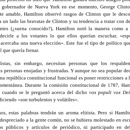
l gobernador de Nueva York en ese momento, George Clint
nte amable, Hamilton observó rasgos de Clinton que le desco
 un lado las bravatas de Clinton y su tendencia a tratar con 
ntes (¿suena conocido?), Hamilton notó la manera como a 
decirle a los votantes lo que ellos querían escuchar, «esp
acercaba una nueva elección». Este fue el tipo de político q
l que quería frenar.
istas, sin embargo, necesitan personas que los respalde
 personas enojadas y frustradas. Y aunque no sea popular dec
na república constitucional funcional es poner restricciones a 
omentánea. Durante la comisión constitucional de 1787, Hami
o cuando se le preguntó acerca del dicho
vox populi vox Dei
iciendo «son turbulentos y volátiles».
os, estas palabras tendrán un aroma elitista. Pero si Hamil
despreciado a la gente común, no se hubiera molestado en escr
s públicos y artículos de periódico, ni participado en d