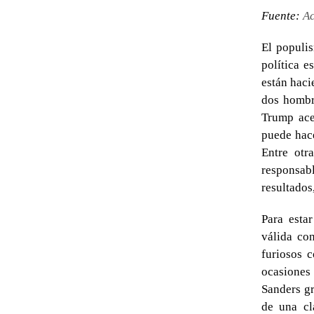
Fuente:
Ac
El populis
política 
están haci
dos hombr
Trump ace
puede hace
Entre otr
responsabl
resultados
Para esta
válida co
furiosos 
ocasiones
Sanders g
de una cl