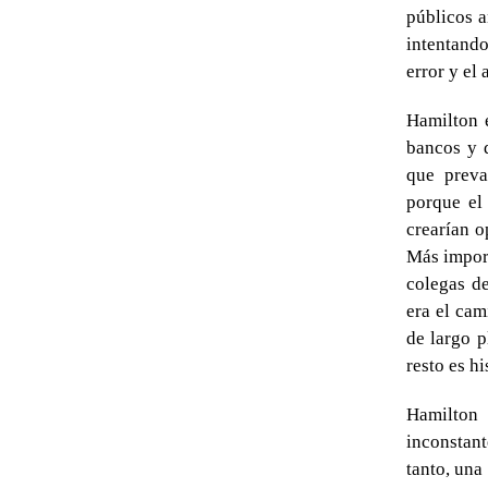
públicos a
intentando
error y el
Hamilton e
bancos y d
que preva
porque el 
crearían o
Más import
colegas d
era el cam
de largo p
resto es hi
Hamilton
inconstan
tanto, una