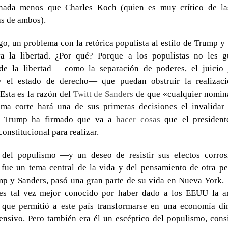
ada menos que Charles Koch (quien es muy crítico de las
s de ambos).
o, un problema con la retórica populista al estilo de Trump y
a la libertad. ¿Por qué? Porque a los populistas no les g
 de la libertad —como la separación de poderes, el juicio 
y el estado de derecho— que puedan obstruir la realizac
 Esta es la razón del
Twitt de Sanders
de que «cualquier nomin
ema corte hará una de sus primeras decisiones el invalida
 Trump ha firmado que va a
hacer cosas
que el president
constitucional para realizar.
a del populismo —y un deseo de resistir sus efectos corros
 fue un tema central de la vida y del pensamiento de otra pe
p y Sanders, pasó una gran parte de su vida en Nueva York.
es tal vez mejor conocido por haber dado a los EEUU la ar
a que permitió a este país transformarse en una economía di
tensivo. Pero también era él un escéptico del populismo, con