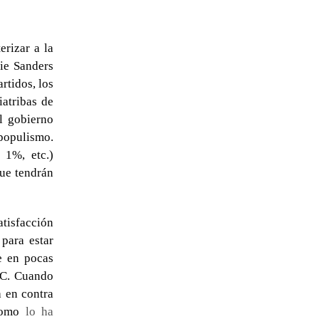
erizar a la
ie Sanders
rtidos, los
atribas de
l gobierno
 populismo.
 1%, etc.)
que tendrán
tisfacción
para estar
e en pocas
DC. Cuando
 en contra
—como
lo ha