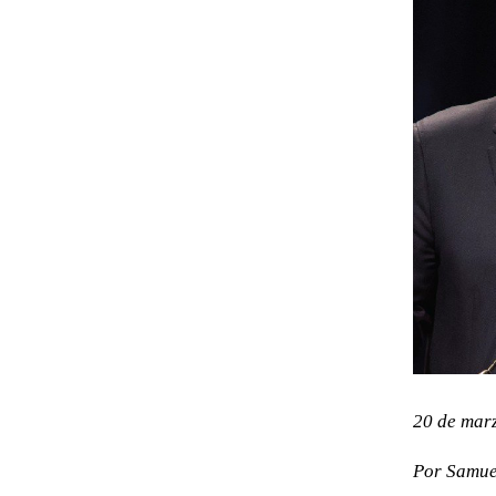
más
grande
20 de mar
Por Samue