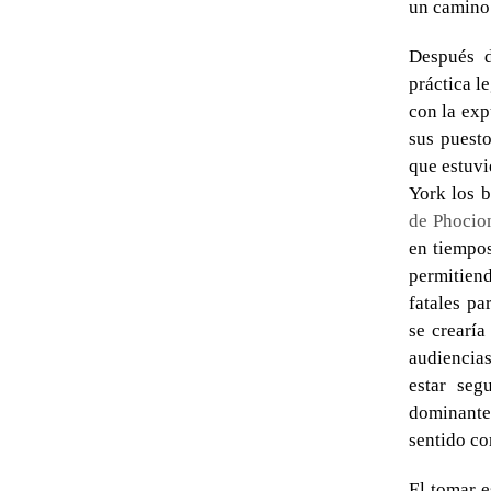
un camino 
Después d
práctica l
con la exp
sus puesto
que estuvi
York los b
de Phocio
en tiempos
permitiend
fatales pa
se crearía
audiencias
estar seg
dominante.
sentido c
El tomar e