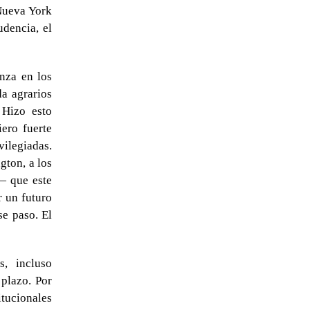
 Nueva York
udencia, el
anza en los
da agrarios
 Hizo esto
iero fuerte
vilegiadas.
gton, a los
— que este
r un futuro
se paso. El
, incluso
plazo. Por
itucionales