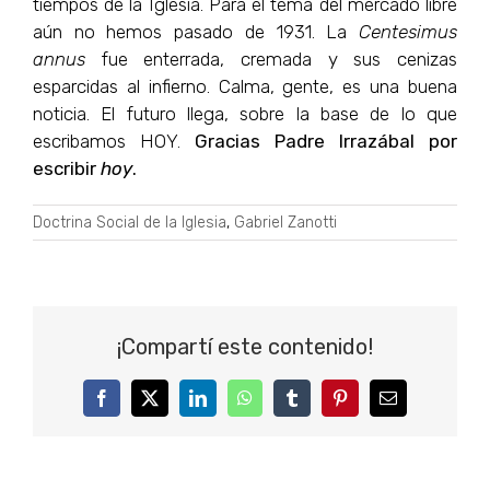
tiempos de la Iglesia. Para el tema del mercado libre
aún no hemos pasado de 1931. La
Centesimus
annus
fue enterrada, cremada y sus cenizas
esparcidas al infierno. Calma, gente, es una buena
noticia. El futuro llega, sobre la base de lo que
escribamos HOY.
Gracias Padre Irrazábal por
escribir
hoy
.
Doctrina Social de la Iglesia
,
Gabriel Zanotti
¡Compartí este contenido!
Facebook
Twitter
LinkedIn
WhatsApp
Tumblr
Pinterest
Correo
electrónico