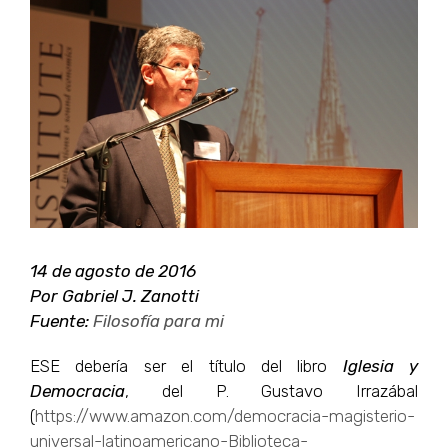
Ver
imagen
más
grande
14 de agosto de 2016
Por Gabriel J. Zanotti
Fuente:
Filosofía para mi
ESE debería ser el título del libro
Iglesia y
Democracia
,
del P. Gustavo Irrazábal
(
https://www.amazon.com/democracia-magisterio-
universal-latinoamericano-Biblioteca-