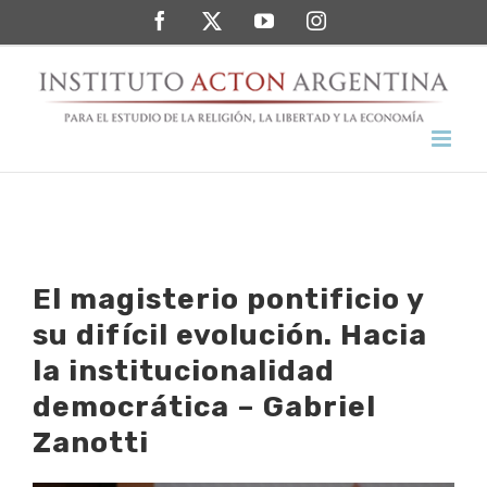
Saltar
Facebook
Twitter
YouTube
Instagram
al
contenido
El magisterio pontificio y
su difícil evolución. Hacia
la institucionalidad
democrática – Gabriel
Zanotti