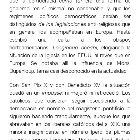
que la democracia
como tal
era una forma de
gobierno “en sí misma” no condenable, y que los
regímenes políticos democráticos debían ser
distinguidos
de las legislaciones
anti-religiosas que
en general los acompañaban en Europa. Hasta
escribió una carta a los obispos
norteamericanos,
Longincua oceani
, elogiando la
situación de la Iglesia en los EEUU, al revés que en
Europa. Se notaba allí la influencia de Mons.
Dupanloup, tema casi desconocido en la actualidad.
Con San Pío X y con Benedicto XV la situación
quedó en un
impasse
: ni mejoró ni retrocedió. Los
católicos que quisieran seguir escupiendo a la
democracia en nombre del magisterio pontificio lo
siguieron haciendo tranquilamente, aunque los que
abrevaban en los liberales católicos del s. XIX, una
minoría insignificante en número (pero de plumas
gloriosas como Lacordaire, Rosmini, Lord Acton,