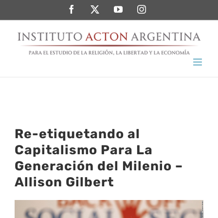
Saltar
Facebook
Twitter
YouTube
Instagram
al
contenido
Re-etiquetando al
Capitalismo Para La
Generación del Milenio –
Allison Gilbert
Ver
imagen