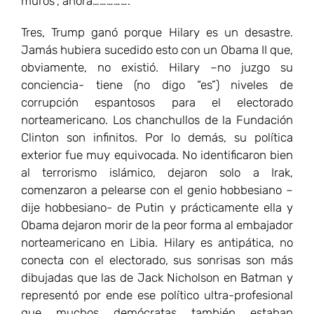
muros”, ahora…………….
Tres, Trump ganó porque Hilary es un desastre.
Jamás hubiera sucedido esto con un Obama II que,
obviamente, no existió. Hilary –no juzgo su
conciencia- tiene (no digo “es”) niveles de
corrupción espantosos para el electorado
norteamericano. Los chanchullos de la Fundación
Clinton son infinitos. Por lo demás, su política
exterior fue muy equivocada. No identificaron bien
al terrorismo islámico, dejaron solo a Irak,
comenzaron a pelearse con el genio hobbesiano –
dije hobbesiano- de Putin y prácticamente ella y
Obama dejaron morir de la peor forma al embajador
norteamericano en Libia. Hilary es antipática, no
conecta con el electorado, sus sonrisas son más
dibujadas que las de Jack Nicholson en Batman y
representó por ende ese político ultra-profesional
que muchos demócratas también estaban