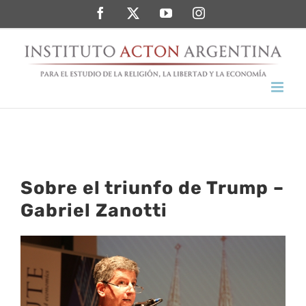
Saltar
Facebook
Twitter
YouTube
Instagram
al
contenido
Sobre el triunfo de Trump –
Gabriel Zanotti
Ver
imagen
más
grande