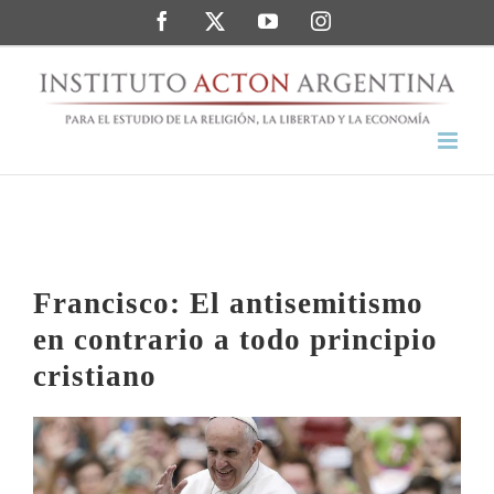
Saltar
Facebook
Twitter
YouTube
Instagram
al
contenido
Francisco: El antisemitismo
en contrario a todo principio
cristiano
Ver
imagen
más