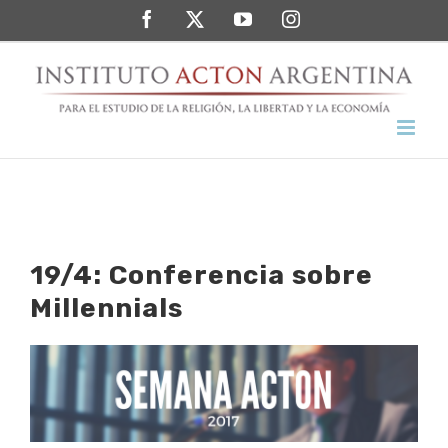
Saltar
Facebook
Twitter
YouTube
Instagram
al
contenido
19/4: Conferencia sobre
Millennials
Ver
imagen
más
grande