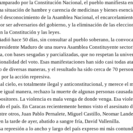
 Amparado por la Constitución Nacional, el pueblo manifiesta en
ma situación de hambre y carencia de medicinas y bienes esencia
l desconocimiento de la Asamblea Nacional, el encarcelamient
or ser adversarios del gobierno, y la eliminación de las eleccio
n la Constitución y las leyes.
ñadió hace 50 días, sin consultar al pueblo soberano, la convoca
presidente Maduro de una nueva Asamblea Constituyente sectori
a, con bases sesgadas y parcializadas, que no respetan la univer
ionalidad del voto. Esas manifestaciones han sido casi todas at
o de diversas maneras, y el resultado ha sido cerca de 70 perso
 por la acción represiva.
al cielo, es totalmente ilegal y anticonstitucional, y merece el 
e igual manera, rechazo la muerte de algunas personas causada
ositores. La violencia es mala venga de donde venga. Esa viole
do el país. En Caracas recientemente hemos visto el asesinato
ntre otros, Juan Pablo Pernalete, Miguel Castillo, Neomar Lande
n la tarde de ayer, abatido a sangre fría, David Vallenilla.
sa represión a lo ancho y largo del país expreso mi más contun