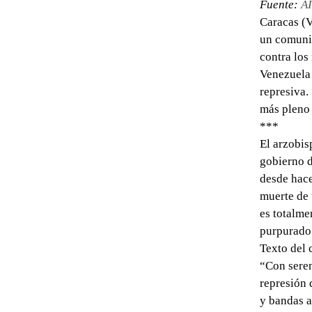
Fuente:
A
Caracas (V
un comunic
contra los
Venezuela 
represiva.
más pleno 
***
El arzobis
gobierno d
desde hace
muerte de 
es totalme
purpurado
Texto del
“Con seren
represión 
y bandas a