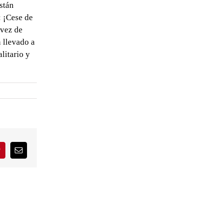
stán
: ¡Cese de
 vez de
 llevado a
litario y
interest
Correo
electrónico