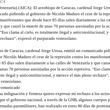
ICA
enezuela) (AICA): El arzobispo de Caracas, cardenal Jorge Uro
ado pidiendo al gobierno de Nicolás Maduro el cese de la rep
 manifestantes que desde hace 85 días salen diariamente a las ca
y que causó la muerte de unas 70 personas asesinadas por la a
 “Eso clama al cielo, es totalmente ilegal y anticonstitucional, y
rechazo”, expresó el purpurado venezolano.
po de Caracas, cardenal Jorge Urosa, emitió un comunicado pid
e Nicolás Maduro el cese de la represión contra los manifestan
 85 días salen diariamente a las calles de Venezuela y que caus
unas 70 personas asesinadas por la acción represiva. “Eso clama
nte ilegal y anticonstitucional, y merece el más pleno rechazo”,
 venezolano.
 comunicado
a indignación y firmeza quiero expresar mi rechazo a los actos
que el gobierno nacional, a través de la GNB, algunos cuerpos p
rmadas paramilitares, han realizado en estos 80 días de protest