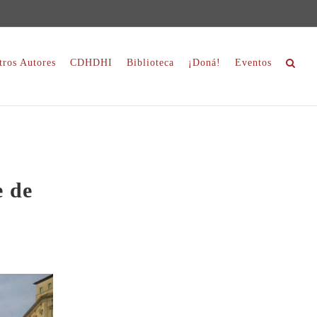
tros Autores
CDHDHI
Biblioteca
¡Doná!
Eventos
e de