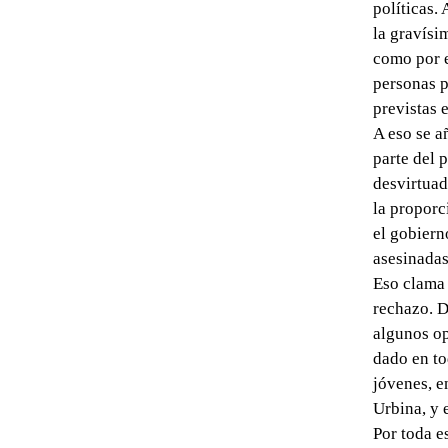
políticas.
la gravísi
como por e
personas p
previstas e
A eso se a
parte del 
desvirtuad
la proporc
el gobiern
asesinadas
Eso clama 
rechazo. D
algunos op
dado en to
jóvenes, e
Urbina, y e
Por toda e