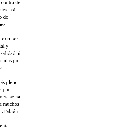
 contra de
les, así
o de
nes
toria por
al y
salidad ni
acadas por
nas
más pleno
s por
ncia se ha
 de muchos
r, Fabián
dente