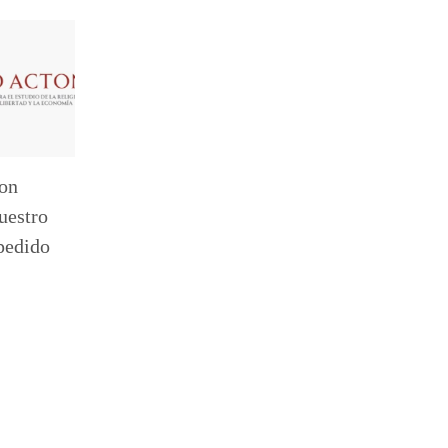
ton
uestro
pedido