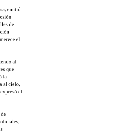
sa, emitió
resión
lles de
cción
 merece el
iendo al
tes que
ó la
 al cielo,
 expresó el
 de
oliciales,
as