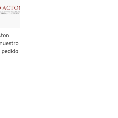
cton
 nuestro
n pedido