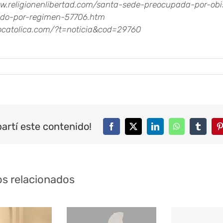
w.religionenlibertad.com/santa-sede-preocupada-por-obi
ado-por-regimen-57706.htm
focatolica.com/?t=noticia&cod=29760
artí este contenido!
Facebook
Twitter
LinkedIn
WhatsApp
Tumblr
P
os relacionados