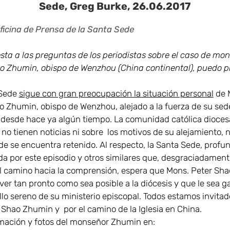
Sede, Greg Burke, 26.06.2017
ficina de Prensa de la Santa Sede
sta a las preguntas de los periodistas sobre el caso de mo
o Zhumin, obispo de Wenzhou (China continental), puedo pr
 Sede
sigue con gran preocupación la situación personal
de 
o Zhumin, obispo de Wenzhou, alejado a la fuerza de su sed
 desde hace ya algún tiempo. La comunidad católica dioce
 no tienen noticias ni sobre los motivos de su alejamiento, n
de se encuentra retenido. Al respecto, la Santa Sede, prof
ida por este episodio y otros similares que, desgraciadament
 el camino hacia la comprensión, espera que Mons. Peter Sh
ver tan pronto como sea posible a la diócesis y que le sea g
llo sereno de su ministerio episcopal. Todos estamos invitad
 Shao Zhumin y por el camino de la Iglesia en China.
mación y fotos del monseñor Zhumin en: