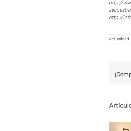
http://ww
secuestr
http://in
Actualidad
¡Comp
Artícul