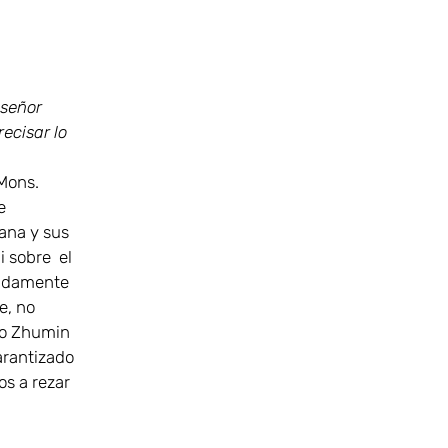
nseñor
ecisar lo
Mons.
e
sana y sus
i sobre el
undamente
e, no
ao Zhumin
arantizado
os a rezar