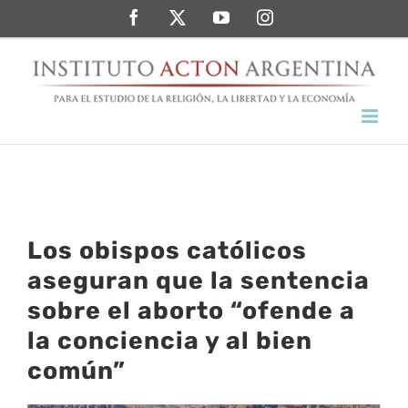
Saltar
Facebook
Twitter
YouTube
Instagram
al
contenido
Los obispos católicos
aseguran que la sentencia
sobre el aborto “ofende a
la conciencia y al bien
común”