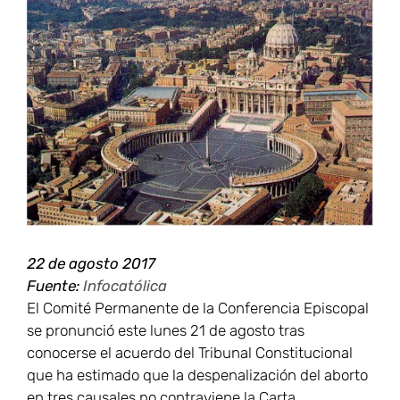
Ver
imagen
más
grande
22 de agosto 2017
Fuente:
Infocatólica
El Comité Permanente de la Conferencia Episcopal
se pronunció este lunes 21 de agosto tras
conocerse el acuerdo del Tribunal Constitucional
que ha estimado que la despenalización del aborto
en tres causales no contraviene la Carta