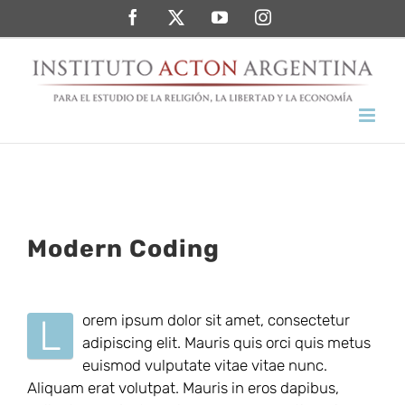
Saltar
Facebook
Twitter
YouTube
Instagram
al
contenido
Modern Coding
Ver
imagen
orem ipsum dolor sit amet, consectetur
L
más
adipiscing elit. Mauris quis orci quis metus
grande
euismod vulputate vitae vitae nunc.
Aliquam erat volutpat. Mauris in eros dapibus,