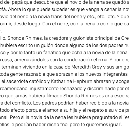
ad del papá que descubre que el novio de la nena se quedó a
sofá. Ahora lo que puede suceder es que venga a cenar la nov
ovio del nene o la novia trans del nene y etc., etc., etc. Y qu
ormir, desde luego. Con el nene, con la nena o con lo que c
.
llo, Shonda Rhimes, la creadora y guionista principal de Gre
hubiera escrito un guión donde alguno de los dos padres h
ico y por lo tanto un fanático que echa a la novia de la nena 
a casa, amenazándolos con la condenación eterna. Y por en
a terminan viviendo en la casa de Meredith Grey y sus amigo
toda gente razonable que abrazan a los nuevos integrantes 
el sacerdote católico y Katharine Hepburn abrazan y acoge
roamericano, injustamente rechazado y discriminado por ot
eo que jamás hubiera filmado Shonda Rhimes es una escen
 del conflicto. Los padres podrían haber recibido a la novia
odo afecto porque el amor a su hija y el respeto a su vida p
nal. Pero si la novia de la nena les hubiera preguntado si “e
ellos le podrían haber dicho “no, pero te queremos igual”.