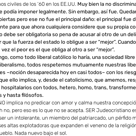
os civiles de los ‘60 en los EE.UU.
Muy bien la no discrimin
e podía imponer legalmente. Sin embargo, así fue. Queda
iertas pero ese no fue el principal daño: el principal fue d
te para que ahora cualquiera considere que su propia c
 debe ser obligatoria so pena de acusar al otro de un deli
 que la fuerza del estado lo obligue a ser “mejor”. Cuando
 vez el peor es el que obliga al otro a ser “mejor”.
go, como todo liberal católico lo haría, una sociedad libr
liberalismo, todos respetemos mutuamente nuestras lib
les –noción desaparecida hoy en casi todos– con los ries
que ello implica, y, desde el catolicismo, que amemos, r
hospitalarios con todos, hetero, homo, trans, transforme
 y hasta filósofos.
 NO implica no predicar con amor y calma nuestra concepció
 no, pero eso es lo que no se acepta. SER Judeocristiano e
 ser un intolerante, un miembro del patriarcado, un pérfido
ases altas explotadoras que expanden el veneno de la religió
ueblo. Nada nuevo bajo el sol.