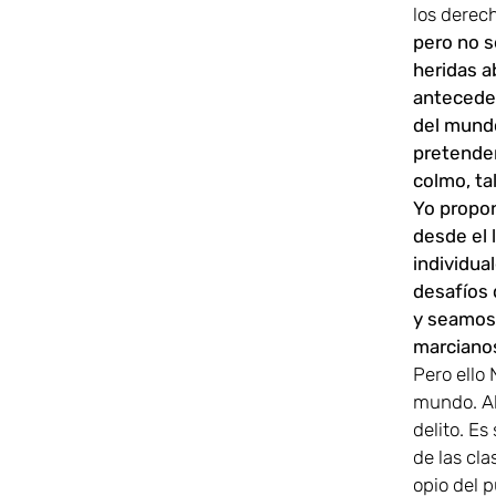
los derech
pero no s
heridas ab
anteceden
del mundo
pretender
colmo, tal
Yo propon
desde el 
individua
desafíos 
y seamos 
marcianos
Pero ello
mundo. Ah
delito. Es
de las cl
opio del p