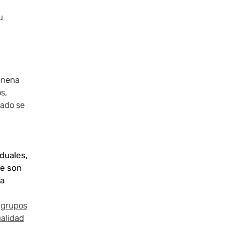
u
a nena
s,
tado se
iduales,
ue son
la
e grupos
ualidad