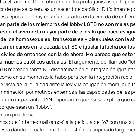
ra el racismo. De hecho uno de los protagonistas de la pelí
or de que se casen, es un sacerdote católico. Difícilmente 
 esa época que hoy estarían parados en la vereda de enfren
ran parte de los miembros del lobby LGTB no son malas p
esde el averno: la mayor parte de ellos lo que hace es igua
 de los homosexuales, transexuales y bisexuales con la s
roamericanos en la década del ‘60 e igualar la lucha por los
civiles de entonces con la de ahora. Me parece que esto
a muchos católicos actuales.
El argumento del llamado “lo
GTB merecen tanta NO discriminación e integración igualitari
como en su momento la hubo para con la integración racial.
e vista de la igualdad ante la ley y la obligación moral que
criminación por motivos externos a las capacidades de las p
 punto importante, TAN importante que así se explica que 
porque sean un “lobby”.
en un problema.
s que “intertextualizamos” a la película del ‘67 con una si
 está dando actualmente. La cuestión ha superado largamen