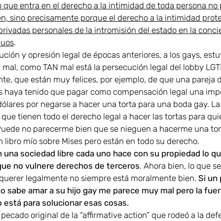
 que entra en el derecho a la intimidad de toda persona no
en, sino precisamente porque el derecho a la intimidad prot
privadas personales de la intromisión del estado en la conci
duos
.
ción y opresión legal de épocas anteriores, a los gays, estu
mal, como TAN mal está la persecución legal del lobby LG
te, que están muy felices, por ejemplo, de que una pareja 
s haya tenido que pagar como compensación legal una imp
ólares por negarse a hacer una torta para una boda gay. La
que tienen todo el derecho legal a hacer las tortas para qu
Puede no parecerme bien que se nieguen a hacerme una tor
n libro mío sobre Mises pero están en todo su derecho.
 una sociedad libre cada uno hace con su propiedad lo qu
ue no vulnere derechos de terceros
. Ahora bien, lo que se
querer legalmente no siempre está moralmente bien.
Si un
no sabe amar a su hijo gay me parece muy mal pero la fuer
 está para solucionar esas cosas.
 pecado original de la “affirmative action” que rodeó a la de