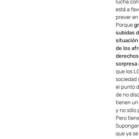
lucha cont
está a fav
prever en
Porque
g
subidas d
situación
de los af
derechos 
sorpresa 
que los L
sociedad 
el punto d
de no dis
tienen un
y no sólo 
Pero tien
Supongamo
que ya se