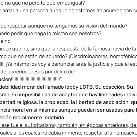
ómo que no pero te queremos igual?
 amar a una persona aunque no estemos de acuerdo con s
ede respetar aunque no tengamos su visión del mundo?
puede pedir que haga lo mismo con nosotros?
e no.
arece que no, sino que la respuesta de la famosa novia de l
ómo que no están de acuerdo? ¡Discriminadores, homofóbico
!!!! ¡Ya mismo los voy a denunciar ante la justicia y que el es
de ponerlos presos por delito de
!!!!!!!!!!!!!!!!!!!!!!!!!!!!!!!!!!!!!!!”.
 debilidad moral del llamado lobby LGTB. Su coacción. Su
ismo, su imposibilidad de aceptar que hay libertades indiv
bertad religiosa, la propiedad, la libertad de asociación, q
ncia moral en sí mismas aunque puedan ser usadas para 
ación moralmente indebida.
, ese fue el autoritarismo, también, en épocas anteriores, d
uales a los cuales no cabía in mente respetar a la homosex