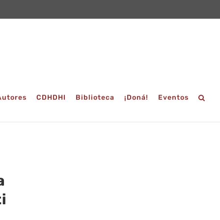
Autores
CDHDHI
Biblioteca
¡Doná!
Eventos
a
i