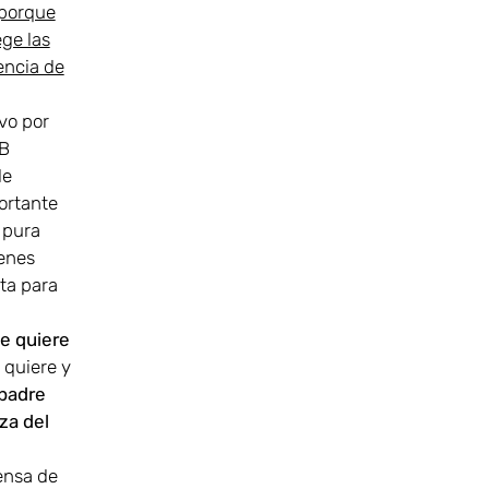
 porque
ege las
encia de
vo por
TB
de
ortante
 pura
ienes
ta para
e quiere
 quiere y
 padre
za del
fensa de