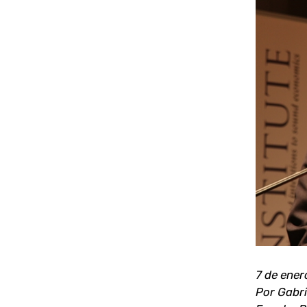
Ver
imagen
más
grande
7 de ener
Por Gabri