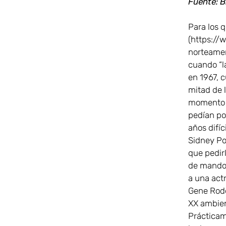
Fuente: B
Para los q
(https://
norteamer
cuando “l
en 1967, 
mitad de 
momento y
pedían por
años difí
Sidney Po
que pedirl
de mando 
a una actr
Gene Rodde
XX ambien
Prácticam