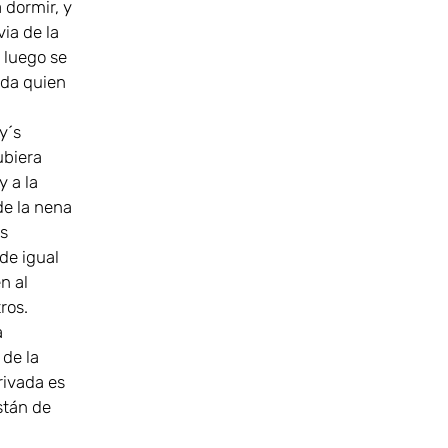
 dormir, y
ia de la
e luego se
ada quien
y´s
ubiera
y a la
de la nena
s
de igual
n al
ros.
a
 de la
rivada es
stán de