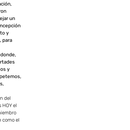
ación,
ron
ejar un
oncepción
to y
, para
e donde,
ertades
gos y
espetemos,
s,
n del
s HOY el
 miembro
n como el