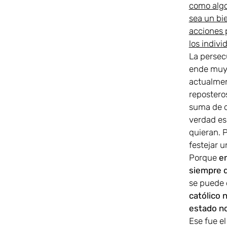
como algo
sea un bi
acciones 
los indivi
La persecu
ende muy 
actualmen
repostero
suma de d
verdad es 
quieran. 
festejar u
Porque
en
siempre q
se puede 
católico 
estado no
Ese fue el