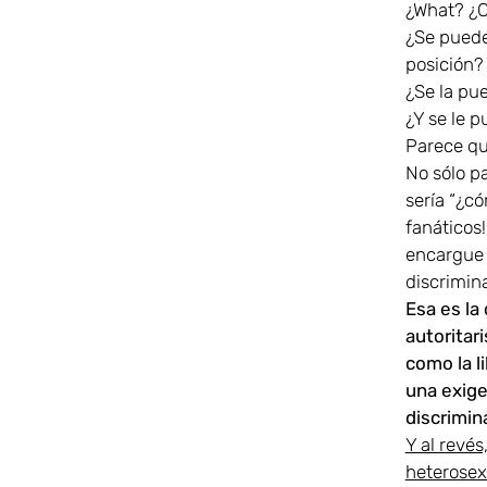
¿What? ¿C
¿Se puede
posición?
¿Se la pu
¿Y se le 
Parece qu
No sólo p
sería “¿c
fanáticos!
encargue 
discriminación!
Esa es la
autoritar
como la li
una exige
discrimin
Y al revés
heterosex