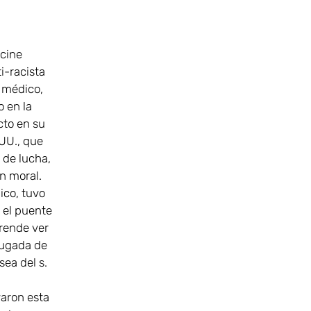
cine
i-racista
e médico,
o en la
cto en su
.UU., que
 de lucha,
n moral.
ico, tuvo
 el puente
prende ver
 jugada de
sea del s.
aron esta