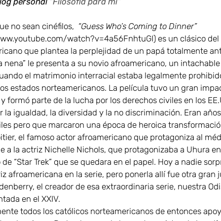
log personal
“Filosofía para mi”
ue no sean cinéfilos,
“Guess Who’s Coming to Dinner”
www.youtube.com/watch?v=4a56FnhtuGI) es un clásico del 
icano que plantea la perplejidad de un papá totalmente ant
a nena” le presenta a su novio afroamericano, un intachabl
cuando el matrimonio interracial estaba legalmente prohibid
los estados norteamericanos.
La película tuvo un gran impa
 formó parte de la lucha por los derechos civiles en los EE
 la igualdad, la diversidad y la no discriminación. Eran años
ciles pero que marcaron una época de heroica transformació
itier, el famoso actor afroamericano que protagoniza al méd
e a la actriz Nichelle Nichols, que protagonizaba a Uhura en
de “Star Trek” que se quedara en el papel. Hoy a nadie sor
iz afroamericana en la serie, pero ponerla allí fue otra gran
nberry, el creador de esa extraordinaria serie, nuestra Odi
tada en el XXIV.
ente todos los católicos norteamericanos de entonces apoy