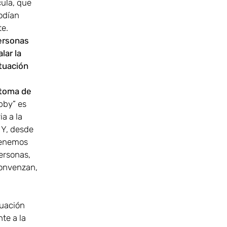
cula, que
podían
te.
ersonas
lar la
ituación
 toma de
bby” es
a a la
 Y, desde
 tenemos
ersonas,
convenzan,
tuación
te a la