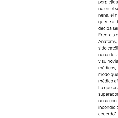
perplejid
no en el 
nena, el n
quede a d
decida ser
Frente a e
Anatomy, 
sido catól
nena de l
y su novi
médicos, 
modo que 
médico af
Lo que cr
superadora
nena con t
incondicio
acuerdo”, 