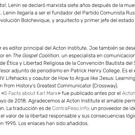
tal
, Lenin se declaró marxista siete años después de la mue
. Lenin llegaría a ser el fundador del Partido Comunista Ruso
evolución Bolchevique, y arquitecto y primer jefe del estado 
r es editor principal del Acton Institute. Joe también se d
or en
The Gospel Coalition
, un especialista en comunicacion
e Ética y Libertad Religiosa de la Convención Bautista del 
esor adjunto de periodismo en Patrick Henry College. Es el 
NIV Lifehacks y coautor de How to Argue like Jesus: Learnin
n from History’s Greatest Communicator (Crossway).
 «
5 Facts about Karl Marx
» fue publicado antes por el
Acton
ayo de 2018. Agradecemos al Acton Institute el amable per
ón. La traducción es de
ContraPeso.info
: un proveedor de i
el valor de la libertad responsable y sus consecuencias lógi
n 1995. Los enlaces han sido añadidos.