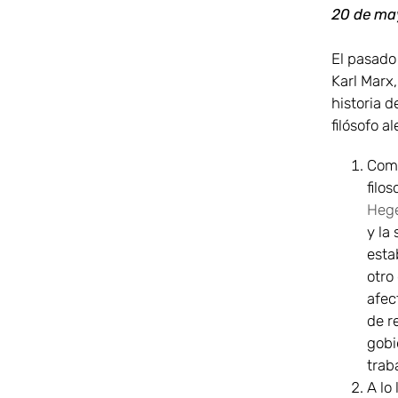
20 de ma
El pasado
Karl Marx
historia 
filósofo 
Como
filo
Hege
y la
esta
otro
afec
de r
gobi
trab
A lo