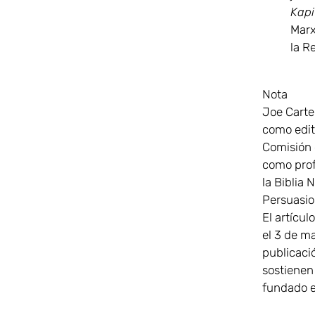
Kapi
Marx
la R
Nota
Joe Carte
como edit
Comisión d
como prof
la Biblia 
Persuasio
El artículo
el 3 de m
publicaci
sostienen 
fundado e