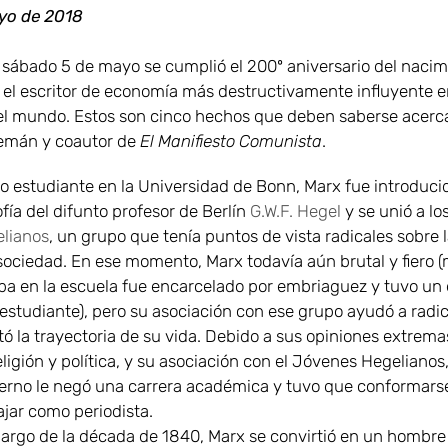
yo de 2018
 sábado 5 de mayo se cumplió el 200º aniversario del nacim
, el escritor de economía más destructivamente influyente e
del mundo. Estos son cinco hechos que deben saberse acerc
alemán y coautor de
El Manifiesto Comunista
.
 estudiante en la Universidad de Bonn, Marx fue introducid
sofía del difunto profesor de Berlín
G.W.F. Hegel
y se unió a lo
lianos
, un grupo que tenía puntos de vista radicales sobre l
 sociedad. En ese momento, Marx todavía aún brutal y fiero 
ba en la escuela fue encarcelado por embriaguez y tuvo un
 estudiante), pero su asociación con ese grupo ayudó a radica
tó la trayectoria de su vida. Debido a sus opiniones extrem
eligión y política, y su asociación con el Jóvenes Hegelianos,
erno le negó una carrera académica y tuvo que conformars
ajar como periodista.
 largo de la década de 1840, Marx se convirtió en un hombre 