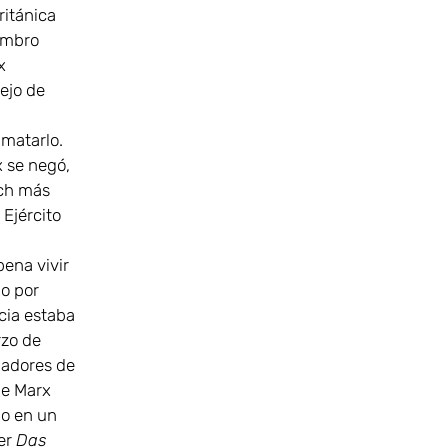
itánica
iembro
x
ejo de
 matarlo.
x se negó,
ich más
 Ejército
pena vivir
o por
cia estaba
rzo de
jadores de
de Marx
do en un
eer
Das