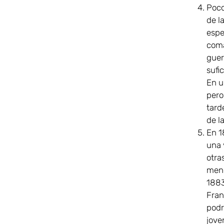
Poco
de l
espe
coma
guer
sufi
En u
pero
tard
de l
En 1
una 
otra
meng
1883
Fran
podr
jove