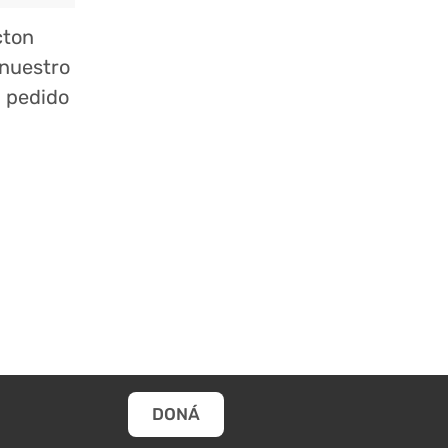
cton
 nuestro
n pedido
DONÁ