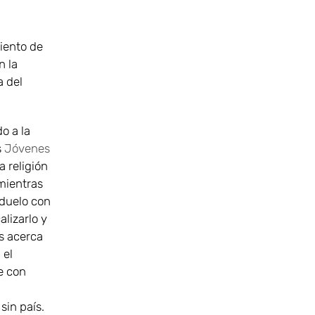
iento de
n la
a del
o a la
s
Jóvenes
a religión
(mientras
 duelo con
lizarlo y
as acerca
 el
e con
sin país.