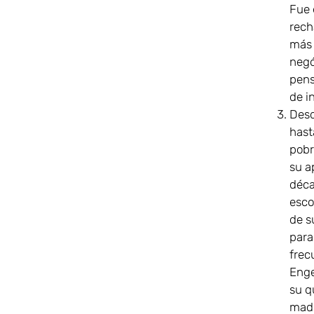
Fue 
rech
más 
negó
pens
de i
Desd
hast
pobr
su a
déca
esco
de s
para
frec
Enge
su q
madr