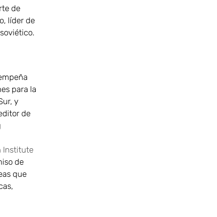
rte de
, líder de
soviético.
esempeña
es para la
Sur, y
editor de
g
 Institute
miso de
deas que
cas,