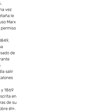
,
na vez
etaña le
luso Marx
n permiso
1849,
na
lsado de
rante
a
ía salir
talones
 y 1869
scrita en
ras de su
obre él».