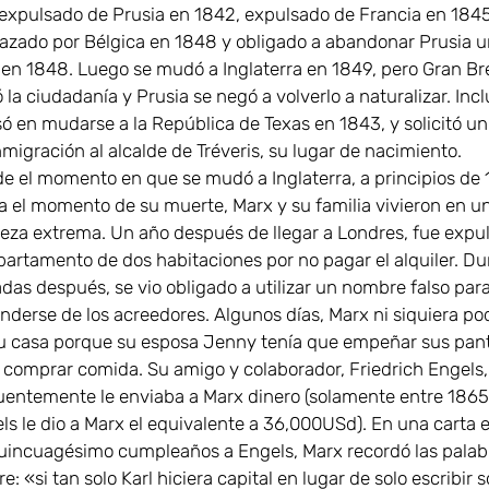
expulsado de Prusia en 1842, expulsado de Francia en 1845
azado por Bélgica en 1848 y obligado a abandonar Prusia u
en 1848. Luego se mudó a Inglaterra en 1849, pero Gran Br
 la ciudadanía y Prusia se negó a volverlo a naturalizar. Inc
ó en mudarse a la República de Texas en 1843, y solicitó u
nmigración al alcalde de Tréveris, su lugar de nacimiento.
e el momento en que se mudó a Inglaterra, a principios de 
a el momento de su muerte, Marx y su familia vivieron en u
eza extrema. Un año después de llegar a Londres, fue expu
partamento de dos habitaciones por no pagar el alquiler. Du
das después, se vio obligado a utilizar un nombre falso par
nderse de los acreedores. Algunos días, Marx ni siquiera pod
u casa porque su esposa Jenny tenía que empeñar sus pan
 comprar comida. Su amigo y colaborador, Friedrich Engels,
uentemente le enviaba a Marx dinero (solamente entre 1865
ls le dio a Marx el equivalente a 36,000USd). En una carta e
uincuagésimo cumpleaños a Engels, Marx recordó las palab
e: «si tan solo Karl hiciera capital en lugar de solo escribir s