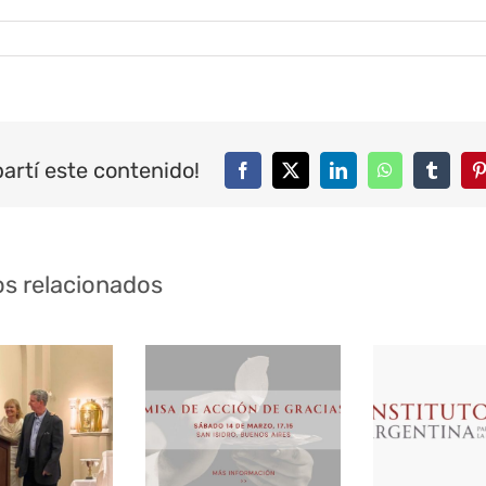
artí este contenido!
Facebook
Twitter
LinkedIn
WhatsApp
Tumblr
P
os relacionados