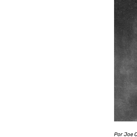
Ver
imagen
más
grande
Por Joe C