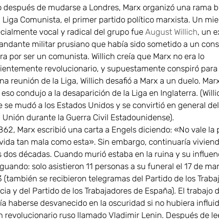
 después de mudarse a Londres, Marx organizó una rama br
a Liga Comunista, el primer partido político marxista. Un m
cialmente vocal y radical del grupo fue
August Willich
, un e
ndante militar prusiano que había sido sometido a un cons
ra por ser un comunista. Willich creía que Marx no era lo
cientemente revolucionario, y supuestamente conspiró para
na reunión de la Liga, Willich desafió a Marx a un duelo. Mar
 eso condujo a la desaparición de la Liga en Inglaterra. (Will
e se mudó a los Estados Unidos y se convirtió en general del
a Unión durante la Guerra Civil Estadounidense).
862, Marx escribió una carta a Engels diciendo: «No vale la 
vida tan mala como esta». Sin embargo, continuaría viviend
s dos décadas. Cuando murió estaba en la ruina y su influen
uando: solo asistieron 11 personas a su funeral el 17 de ma
 (también se recibieron telegramas del Partido de los Traba
cia y del Partido de los Trabajadores de España). El trabajo 
ía haberse desvanecido en la oscuridad si no hubiera influi
n revolucionario ruso llamado Vladimir Lenin. Después de l