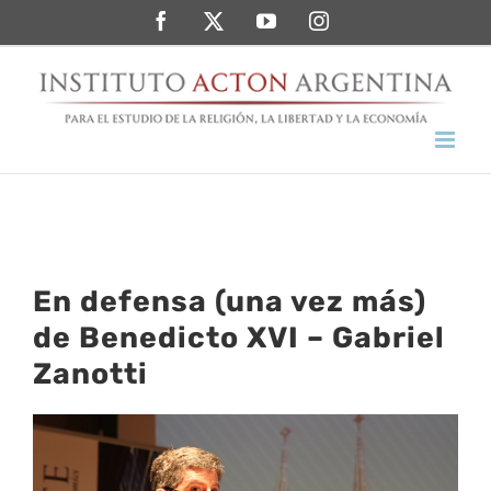
Saltar
Facebook
Twitter
YouTube
Instagram
al
contenido
En defensa (una vez más)
de Benedicto XVI – Gabriel
Zanotti
Ver
imagen
más