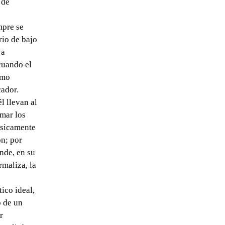
 de
mpre se
rio de bajo
 a
 cuando el
smo
cador.
l llevan al
rmar los
ásicamente
ón; por
nde, en su
rmaliza, la
ico ideal,
o de un
r