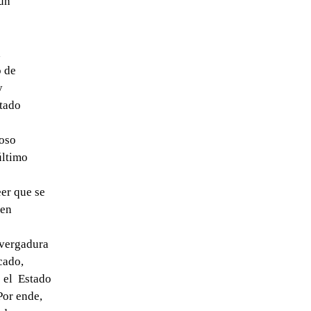
 un
a
o de
y
stado
toso
último
eer que se
 en
nvergadura
cado,
e el Estado
Por ende,