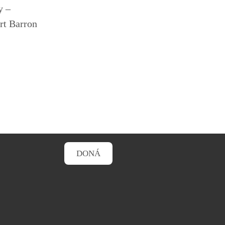
y –
rt Barron
DONÁ