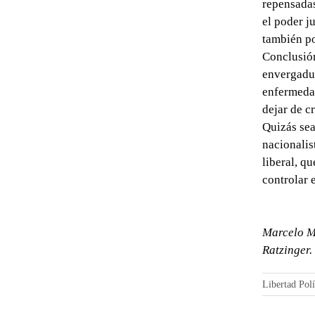
repensadas
el poder j
también po
Conclusión
envergadur
enfermedad
dejar de c
Quizás sea
nacionalis
liberal, q
controlar 
Marcelo M
Ratzinger.
Libertad Polí