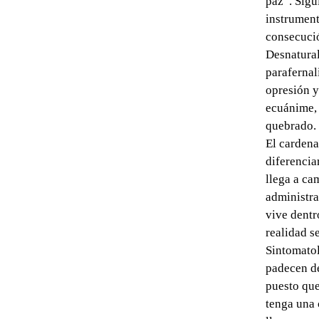
paz”. Sigu
instrument
consecució
Desnatural
parafernal
opresión y
ecuánime, 
quebrado.
El cardena
diferencia
llega a ca
administra
vive dentr
realidad s
Sintomatol
padecen de
puesto que
tenga una 