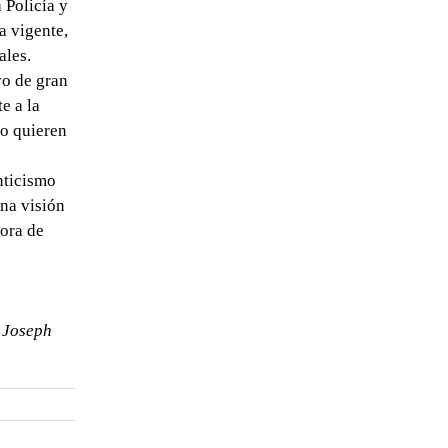
 Policía y
a vigente,
ales.
vo de gran
e a la
no quieren
nticismo
una visión
hora de
s Joseph