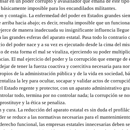
ensar en un poder corrupto y avasallador que emana de este tipo
 básicamente imposible para los encandilados militantes.
n y contagio. La enfermedad del poder en Estados grandes sie
e arriba hacia abajo; es decir, resulta imposible que un funciona
ejerce de manera inadecuada su insignificante influencia llegue
a las grandes esferas del aparato estatal. Pasa todo lo contrario
cio del poder nace y a su vez es ejecutado desde la cima del mi
lo de esta forma el mal se viraliza, ejerciendo su poder multipli
ias. El mal ejercicio del poder y la corrupción que emerge de é
dejar de tener la fuerza coactiva y coercitiva necesaria para no
ropios de la administración pública y de la vida en sociedad, b
entaliza la ley para ocultar, socapar y validar actos de corrupci
 el Estado regente y protector, con un aparato administrativo gra
ntrolar todo, termina por no controlar nada; la corrupción se no
 prostituye y la ética se penaliza.
 y cura. La reducción del aparato estatal es sin duda el profiláct
der se reduce a las normativas necesarias para el mantenimient
derecho funcional, las empresas estatales innecesarias deben se