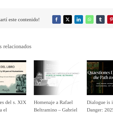
rtí este contenido!
Facebook
Twitter
LinkedIn
WhatsApp
Tumblr
P
s relacionados
es del s. XIX
Homenaje a Rafael
Dialogue is 
a el
Beltramino – Gabriel
Danger: 202