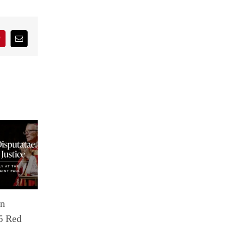
interest
Correo
electrónico
in
5 Red