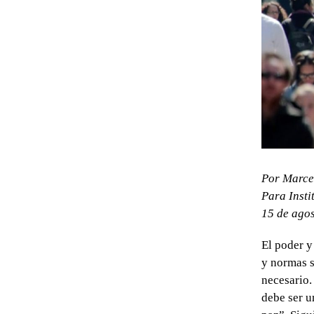
Por
Marce
Para Insti
15 de ago
El poder y
y normas s
necesario.
debe ser u