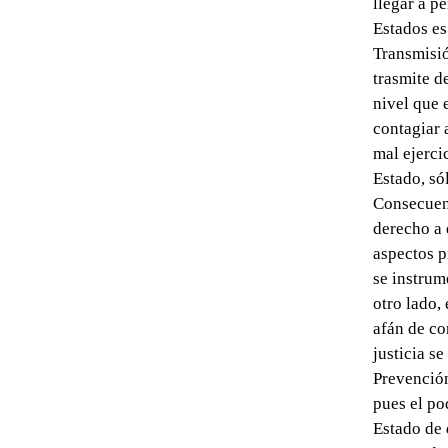
llegar a p
Estados es
Transmisió
trasmite d
nivel que 
contagiar 
mal ejerci
Estado, só
Consecuenc
derecho a 
aspectos p
se instrum
otro lado,
afán de co
justicia se
Prevención
pues el po
Estado de 