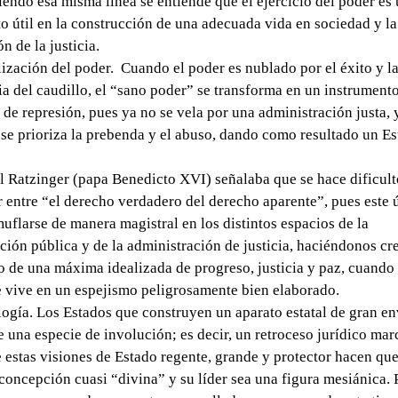
iendo esa misma línea se entiende que el ejercicio del poder es
o útil en la construcción de una adecuada vida en sociedad y la
n de la justicia.
ización del poder. Cuando el poder es nublado por el éxito y l
ia del caudillo, el “sano poder” se transforma en un instrument
 de represión, pues ya no se vela por una administración justa, 
se prioriza la prebenda y el abuso, dando como resultado un E
l Ratzinger (papa Benedicto XVI) señalaba que se hace dificul
r entre “el derecho verdadero del derecho aparente”, pues este 
muflarse de manera magistral en los distintos espacios de la
ción pública y de la administración de justicia, haciéndonos cr
o de una máxima idealizada de progreso, justicia y paz, cuando
e vive en un espejismo peligrosamente bien elaborado.
ogía. Los Estados que construyen un aparato estatal de gran e
 una especie de involución; es decir, un retroceso jurídico mar
 estas visiones de Estado regente, grande y protector hacen qu
concepción cuasi “divina” y su líder sea una figura mesiánica. 