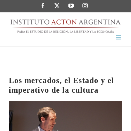
Saltar
Facebook
Twitter
YouTube
Instagram
al
contenido
Los mercados, el Estado y el
imperativo de la cultura
Ver
imagen
más
grande