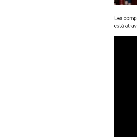
Les compar
está atra