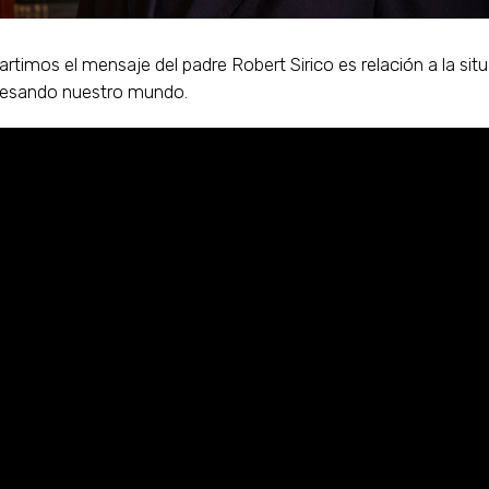
timos el mensaje del padre Robert Sirico es relación a la sit
vesando nuestro mundo.