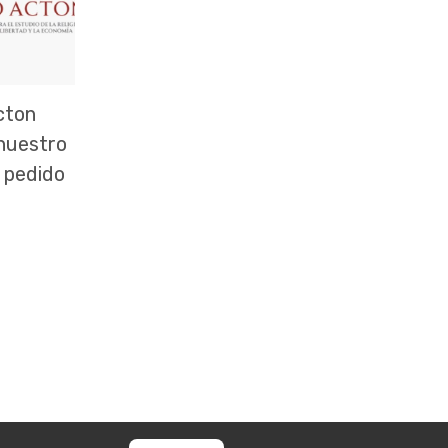
cton
 nuestro
 pedido