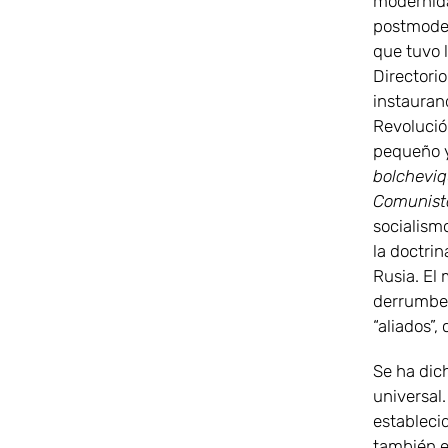
modernida
postmodern
que tuvo 
Directorio
instaurand
Revolució
pequeño 
bolcheviq
Comunista
socialism
la doctri
Rusia. El
derrumbe 
“aliados”,
Se ha dic
universal.
establecid
también e