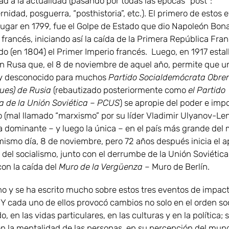
d a la actualidad (pasando por todas las épocas “post”:
idad, posguerra, “posthistoria”, etc.). El primero de estos 
lugar en 1799, fue el Golpe de Estado que dio Napoleón Bona
 francés, iniciando así la caída de la Primera República Fra
o (en 1804) el Primer Imperio francés. Luego, en 1917 estall
n Rusa que, el 8 de noviembre de aquel año, permite que u
y desconocido para muchos
Partido Socialdemócrata Obrero
ues) de Rusia
(rebautizado posteriormente como
el Partido
 de la Unión Soviética – PCUS
) se apropie del poder e imp
o (mal llamado “marxismo” por su líder Vladimir Ulyanov-Le
na dominante – y luego la única – en el país más grande del
 mismo día, 8 de noviembre, pero 72 años después inicia el 
del socialismo, junto con el derrumbe de la Unión Soviética
 con la caída del
Muro de la Vergüenza
– Muro de Berlín.
ho y se ha escrito mucho sobre estos tres eventos de impac
 Y cada uno de ellos provocó cambios no solo en el orden so
o, en las vidas particulares, en las culturas y en la política; 
n la mentalidad de las personas, en su percepción del mund