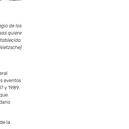
gio de los
osas quiere
tablecido.
 Nietzsche)
eral
es eventos
7 y 1989.
 que
dario
de la