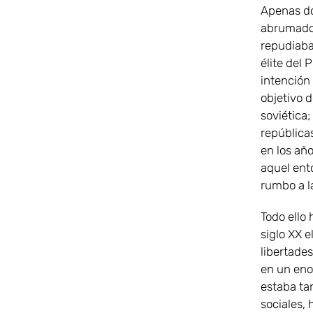
Apenas dos
abrumador
repudiaba
élite del
intención
objetivo d
soviética
república
en los año
aquel ento
rumbo a l
Todo ello 
siglo XX e
libertades
en un eno
estaba tan
sociales, 