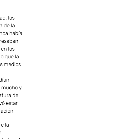
ad, los
a de la
unca había
presaban
 en los
lo que la
os medios
dían
ar mucho y
atura de
eyó estar
mación.
e la
n