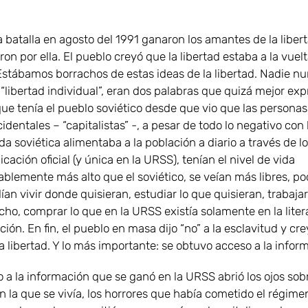
 batalla en agosto del 1991 ganaron los amantes de la libert
on por ella. El pueblo creyó que la libertad estaba a la vuelt
Estábamos borrachos de estas ideas de la libertad. Nadie n
 “libertad individual”, eran dos palabras que quizá mejor ex
ue tenía el pueblo soviético desde que vio que las personas
identales – “capitalistas” -, a pesar de todo lo negativo con 
a soviética alimentaba a la población a diario a través de l
ación oficial (y única en la URSS), tenían el nivel de vida
blemente más alto que el soviético, se veían más libres, po
dían vivir donde quisieran, estudiar lo que quisieran, trabaj
ho, comprar lo que en la URSS existía solamente en la liter
cción. En fin, el pueblo en masa dijo “no” a la esclavitud y cr
a libertad. Y lo más importante: se obtuvo acceso a la infor
 a la información que se ganó en la URSS abrió los ojos sobr
n la que se vivía, los horrores que había cometido el régime