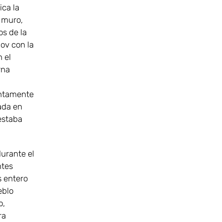
ica la
 muro,
s de la
ov con la
n el
rna
entamente
ada en
 estaba
durante el
ntes
s entero
eblo
o,
ra