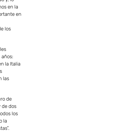
nos en la
ortante en
e los
les
 años:
 la Italia
s
n las
uro de
y de dos
todos los
o la
tas”.