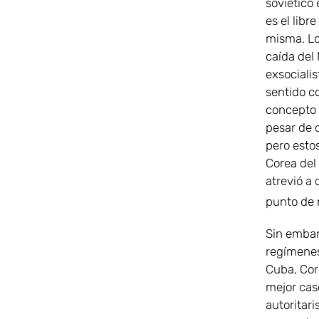
soviético
es el libr
misma. Los
caída del 
exsociali
sentido c
concepto d
pesar de 
pero estos
Corea del
atrevió a 
punto de 
Sin embarg
regímenes
Cuba, Core
mejor cas
autoritari