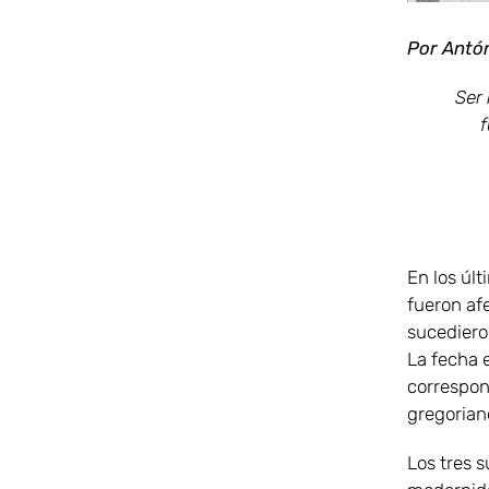
Por Antón
Ser 
f
En los últ
fueron af
sucediero
La fecha 
correspon
gregorian
Los tres s