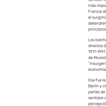
más impor
Francia d
el surgimi
detendrem
principios
Los bolch
directos d
1917-1991.
de Mussoli
“insurgent
economías
Esa fue la
Berlín y 
partes de 
sentidos 
percepción