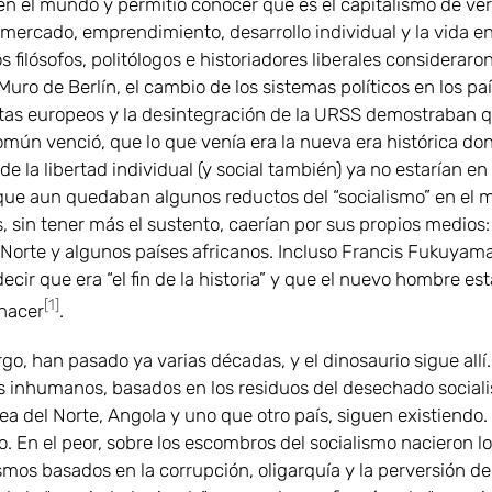
 en el mundo y permitió conocer qué es el capitalismo de ve
e mercado, emprendimiento, desarrollo individual y la vida en
 filósofos, politólogos e historiadores liberales consideraro
Muro de Berlín, el cambio de los sistemas políticos en los pa
stas europeos y la desintegración de la URSS demostraban q
omún venció, que lo que venía era la nueva era histórica don
e la libertad individual (y social también) ya no estarían en 
que aun quedaban algunos reductos del “socialismo” en el
, sin tener más el sustento, caerían por sus propios medios
 Norte y algunos países africanos. Incluso Francis Fukuyam
decir que era “el fin de la historia” y que el nuevo hombre es
[1]
nacer
.
o, han pasado ya varias décadas, y el dinosaurio sigue allí.
 inhumanos, basados en los residuos del desechado social
a del Norte, Angola y uno que otro país, siguen existiendo. 
o. En el peor, sobre los escombros del socialismo nacieron l
smos basados en la corrupción, oligarquía y la perversión de