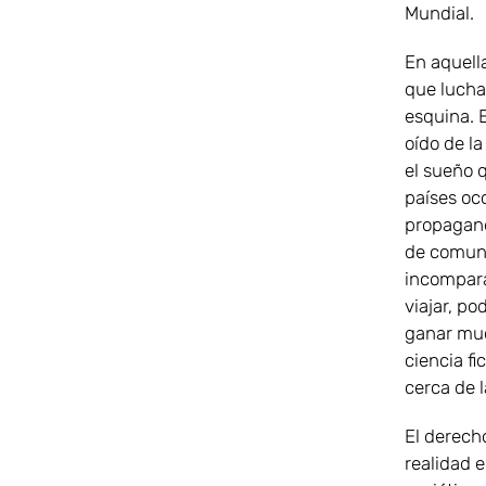
Mundial.
En aquella
que luchar
esquina. 
oído de la
el sueño q
países occ
propagand
de comunic
incompara
viajar, po
ganar muc
ciencia fi
cerca de l
El derecho
realidad e