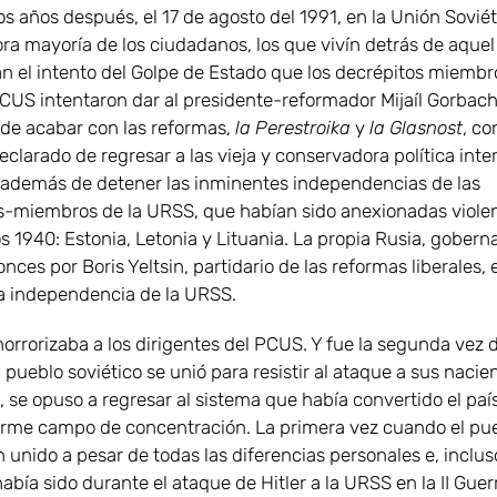
 años después, el 17 de agosto del 1991, en la Unión Soviét
a mayoría de los ciudadanos, los que vivín detrás de aquel
n el intento del Golpe de Estado que los decrépitos miembro
 PCUS intentaron dar al presidente-reformador Mijaíl Gorbach
 de acabar con las reformas,
la Perestroika
y
la Glasnost
, co
eclarado de regresar a las vieja y conservadora política inte
; además de detener las inminentes independencias de las
s-miembros de la URSS, que habían sido anexionadas viol
s 1940: Estonia, Letonia y Lituania. La propia Rusia, gobern
nces por Boris Yeltsin, partidario de las reformas liberales,
a independencia de la URSS.
horrorizaba a los dirigentes del PCUS. Y fue la segunda vez 
l pueblo soviético se unió para resistir al ataque a sus nacie
, se opuso a regresar al sistema que había convertido el paí
rme campo de concentración. La primera vez cuando el pu
 unido a pesar de todas las diferencias personales e, inclus
había sido durante el ataque de Hitler a la URSS en la II Guer