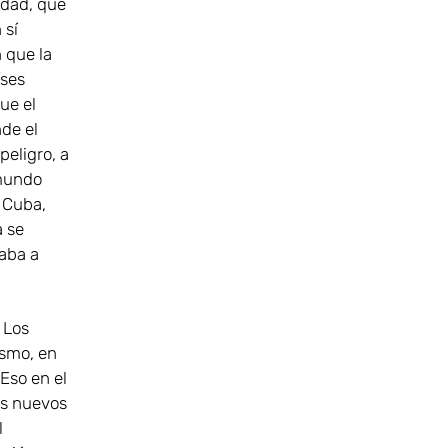
rdad, qué
 sí
n que la
íses
ue el
de el
peligro, a
 mundo
: Cuba,
a se
taba a
 Los
ismo, en
Eso en el
os nuevos
l