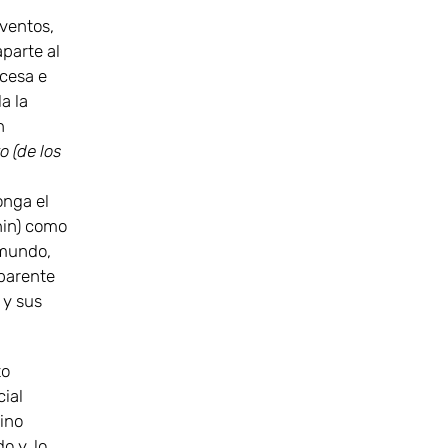
eventos,
parte al
ncesa e
a la
n
 (de los
onga el
nin) como
 mundo,
aparente
 y sus
to
cial
sino
o y, lo