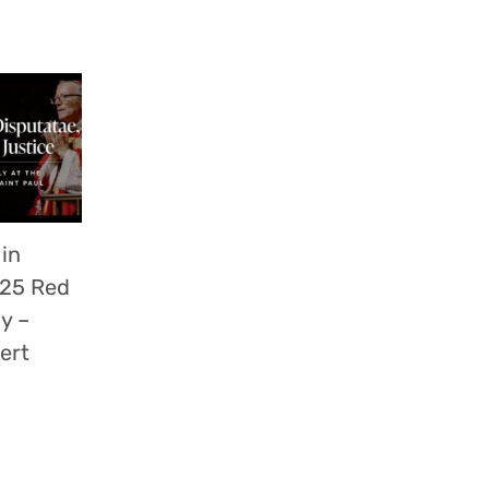
 in
025 Red
y –
ert