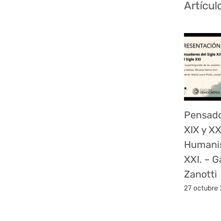
Artícul
Pensado
XIX y XX
Humanis
XXI. – G
Zanotti
27 octubre