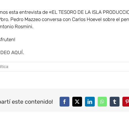
mos esta entrevista de «EL TESORO DE LA ISLA PRODUCCI
 Pbro. Pedro Mazzeo conversa con Carlos Hoevel sobre el pe
Antonio Rosmini.
sfruten!
IDEO AQUÍ.
ítica
artí este contenido!
Facebook
Twitter
LinkedIn
WhatsApp
Tumblr
P