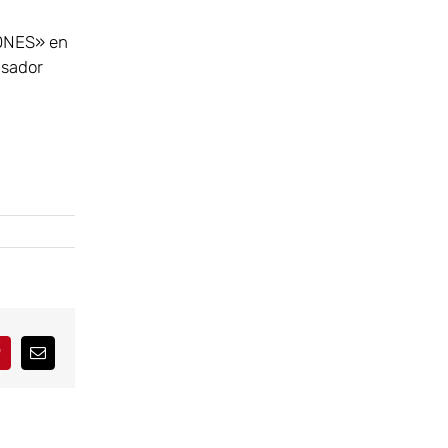
ONES» en
nsador
interest
Correo
electrónico