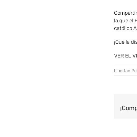
Comparti
la que el
católico 
¡Que la di
VER EL V
Libertad Pol
¡Comp