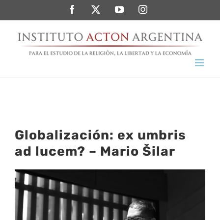
Saltar
Facebook
Twitter
YouTube
Instagram
al
contenido
Globalización: ex umbris
ad lucem? – Mario Šilar
Ver
imagen
más
grande