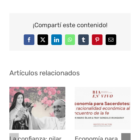
¡Compartí este contenido!
Facebook
Twitter
LinkedIn
WhatsApp
Tumblr
Pinterest
Correo
electrónico
Artículos relacionados
La confianza: pilar
Economía para