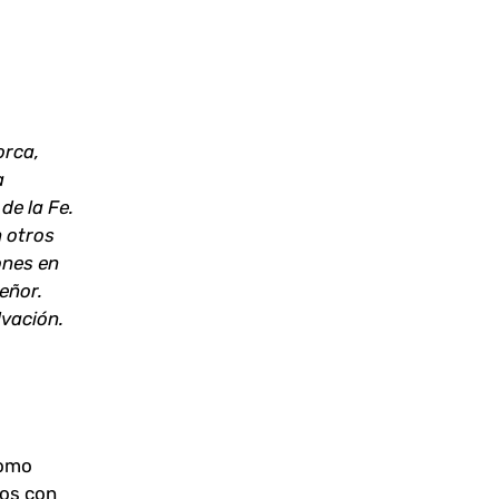
orca,
a
de la Fe.
n otros
ones en
eñor.
lvación.
Como
tos con