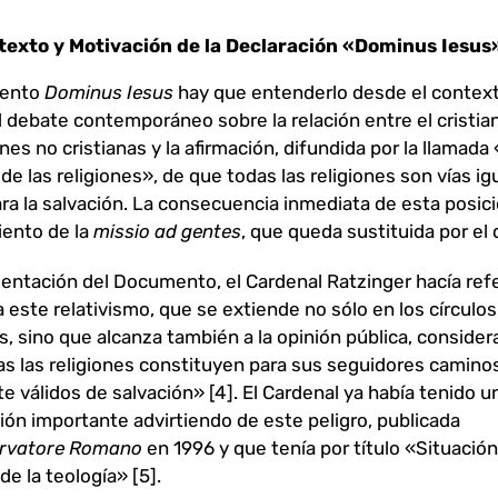
texto y Motivación de la Declaración «Dominus Iesus
mento
Dominus Iesus
hay que entenderlo desde el context
l debate contemporáneo sobre la relación entre el cristia
ones no cristianas y la afirmación, difundida por la llamada
a de las religiones», de que todas las religiones son vías 
ara la salvación. La consecuencia inmediata de esta posici
iento de la
missio ad gentes
, que queda sustituida por el 
sentación del Documento, el Cardenal Ratzinger hacía ref
 a este relativismo, que se extiende no sólo en los círculos
s, sino que alcanza también a la opinión pública, conside
s las religiones constituyen para sus seguidores camino
e válidos de salvación» [4]. El Cardenal ya había tenido u
ión importante advirtiendo de este peligro, publicada
ervatore Romano
en 1996 y que tenía por título «Situación
 de la teología» [5].