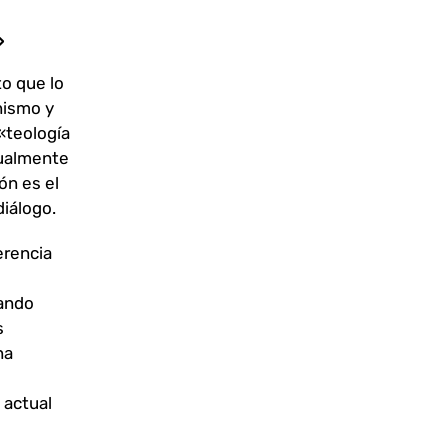
»
o que lo
nismo y
 «teología
igualmente
ón es el
diálogo.
erencia
rando
s
na
 actual