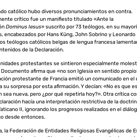
do católico hubo diversos pronunciamientos en contra.
ente crítico fue un manifiesto titulado «Ante la
ión
Dominus Iesus
» suscrito por 73 teólogos, en su mayor
, encabezados por Hans Küng, John Sobrino y Leonardo 
os teólogos católicos belgas de lengua francesa lamenta
ntenidos de la Declaración.
nidades protestantes se sintieron especialmente moles
 Documento afirma que «no son Iglesia en sentido propio»
ción protestante de Francia emitió un comunicado en el
 su sorpresa por esta afirmación. Y decían: «No es que e
n sea nueva, pero ¿por qué repetirla hoy?». Otra crítica 
claración hacía una interpretación restrictiva de la doctrin
Vaticano II, ignorando los progresos realizados en el diálo
o desde entonces.
, la Federación de Entidades Religiosas Evangélicas de 