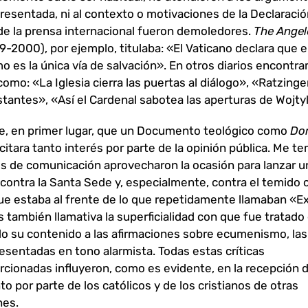
resentada, ni al contexto o motivaciones de la Declaració
 de la prensa internacional fueron demoledores.
The Angel
9-2000), por ejemplo, titulaba: «El Vaticano declara que e
mo es la única vía de salvación». En otros diarios encontr
como: «La Iglesia cierra las puertas al diálogo», «Ratzinger,
stantes», «Así el Cardenal sabotea las aperturas de Wojty
e, en primer lugar, que un Documento teológico como
Do
itara tanto interés por parte de la opinión pública. Me t
s de comunicación aprovecharon la ocasión para lanzar u
 contra la Santa Sede y, especialmente, contra el temido 
e estaba al frente de lo que repetidamente llamaban «E
Es también llamativa la superficialidad con que fue tratado
o su contenido a las afirmaciones sobre ecumenismo, las
esentadas en tono alarmista. Todas estas críticas
cionadas influyeron, como es evidente, en la recepción d
 por parte de los católicos y de los cristianos de otras
nes.