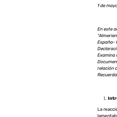
1 de may
En este a
“Almerien
España- t
Declaraci
Examina l
Documento
relación 
Recuerda,
Int
La reacci
lamentabl