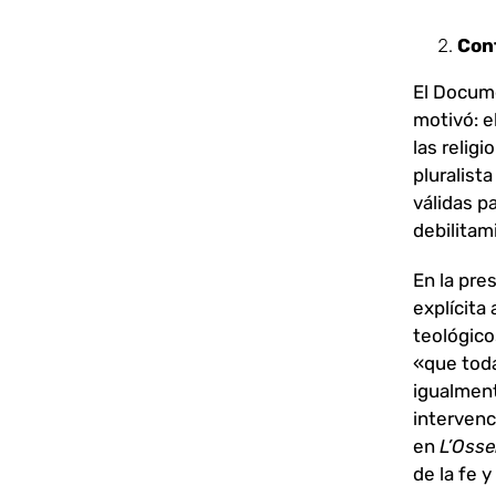
Con
El Docu
motivó: e
las religi
pluralist
válidas p
debilitam
En la pre
explícita
teológico
«que toda
igualment
intervenc
en
L’Oss
de la fe y