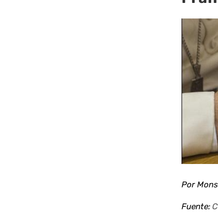
Ver
imagen
más
grande
Por Mons
Fuente:
C