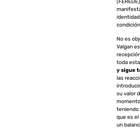
(FEREDE),
manifesta
identidad
condición
No es obj
Valgan es
recepción
toda est
y sigue 
las reacci
introduci
su valor 
momento e
teniendo 
que es el
un balanc