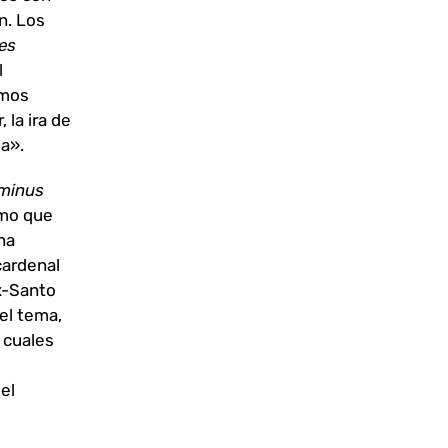
n. Los
es
l
amos
 la ira de
la».
minus
emo que
na
cardenal
x-Santo
 el tema,
 cuales
el