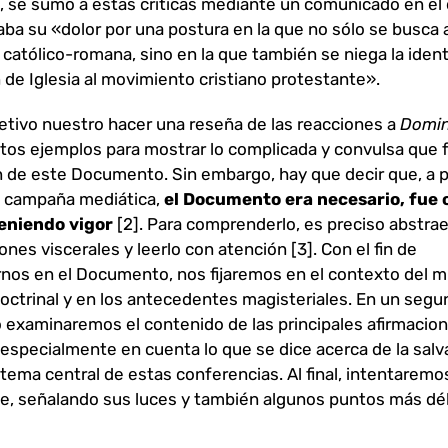
 se sumó a estas críticas mediante un comunicado en el
ba su «dolor por una postura en la que no sólo se busca a
 católico-romana, sino en la que también se niega la ident
 de Iglesia al movimiento cristiano protestante».
etivo nuestro hacer una reseña de las reacciones a
Domin
tos ejemplos para mostrar lo complicada y convulsa que f
 de este Documento. Sin embargo, hay que decir que, a 
a campaña mediática,
el Documento era necesario, fue
teniendo vigor
[2]. Para comprenderlo, es preciso abstra
ones viscerales y leerlo con atención [3]. Con el fin de
rnos en el Documento, nos fijaremos en el contexto del 
doctrinal y en los antecedentes magisteriales. En un seg
xaminaremos el contenido de las principales afirmacio
especialmente en cuenta lo que se dice acerca de la salv
 tema central de estas conferencias. Al final, intentaremo
e, señalando sus luces y también algunos puntos más déb