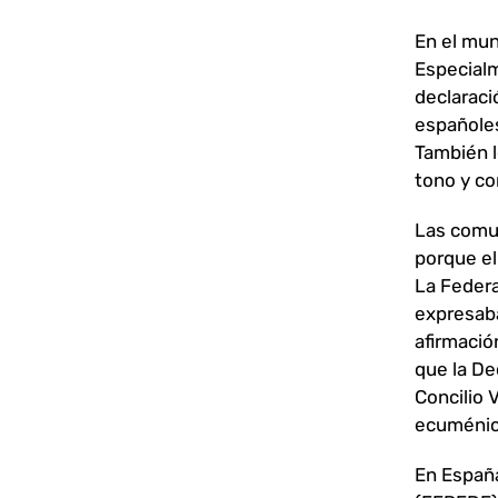
En el mun
Especialm
declarac
españoles
También l
tono y co
Las comu
porque el
La Federa
expresaba
afirmació
que la De
Concilio 
ecuménic
En España