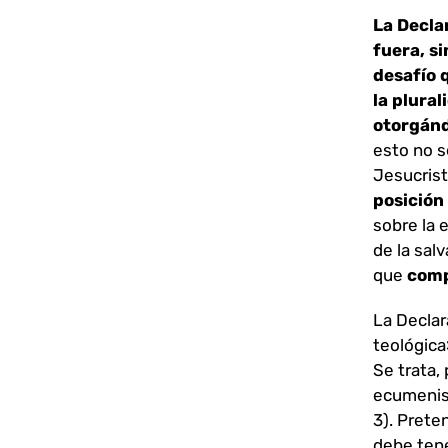
La Decla
fuera, si
desafío 
la plural
otorgándo
esto no s
Jesucristo
posición
sobre la 
de la sal
que
comp
La Declar
teológica»
Se trata,
ecumenism
3). Prete
debe tene