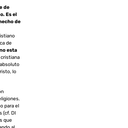
e de
o. Es el
 hecho de
istiano
ica de
no esta
 cristiana
 absoluto
isto, lo
ón
eligiones.
o para el
 (cf. DI
os que
ando al