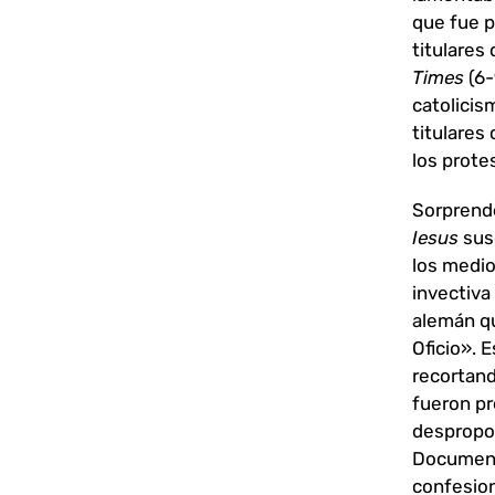
que fue p
titulares
Times
(6-
catolicis
titulares 
los prote
Sorprend
Iesus
susc
los medio
invectiva
alemán qu
Oficio». 
recortand
fueron pr
despropor
Documento
confesio