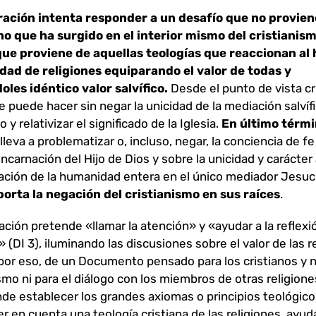
ración intenta responder a un desafío que no provien
no que ha surgido en el interior mismo del cristianism
que proviene de aquellas teologías que reaccionan al
idad de religiones equiparando el valor de todas y
les idéntico valor salvífico.
Desde el punto de vista cr
e puede hacer sin negar la unicidad de la mediación salvíf
 y relativizar el significado de la Iglesia.
En último térmi
lleva a problematizar o, incluso, negar, la conciencia de fe
encarnación del Hijo de Dios y sobre la unicidad y carácter
vación de la humanidad entera en el único mediador Jesucr
orta la negación del cristianismo en sus raíces
.
ación pretende «llamar la atención» y «ayudar a la reflexi
 (DI 3), iluminando las discusiones sobre el valor de las r
 por eso, de un Documento pensado para los cristianos y n
o ni para el diálogo con los miembros de otras religiones
nde establecer los grandes axiomas o principios teológic
r en cuenta una teología cristiana de las religiones, ayud