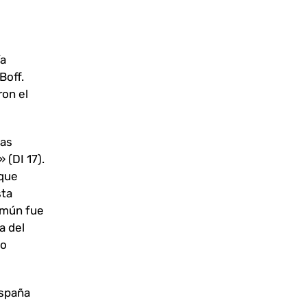
ía
Boff.
ron el
tas
 (DI 17).
 que
sta
común fue
a del
go
España