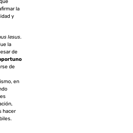
 que
firmar la
idad y
us Iesus
.
ue la
pesar de
 oportuno
erse de
mismo, en
undo
nes
ación,
s hacer
iles.