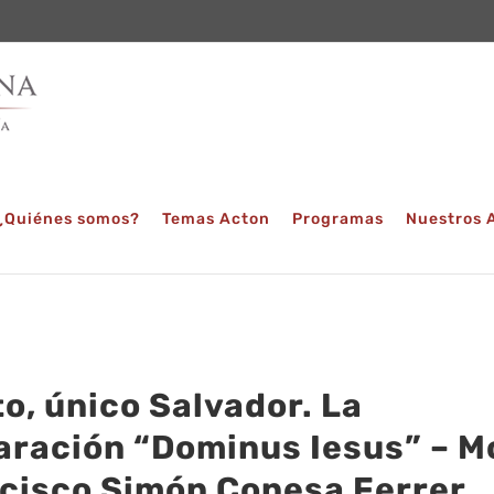
¿Quiénes somos?
Temas Acton
Programas
Nuestros 
to, único Salvador. La
aración “Dominus Iesus” – M
cisco Simón Conesa Ferrer