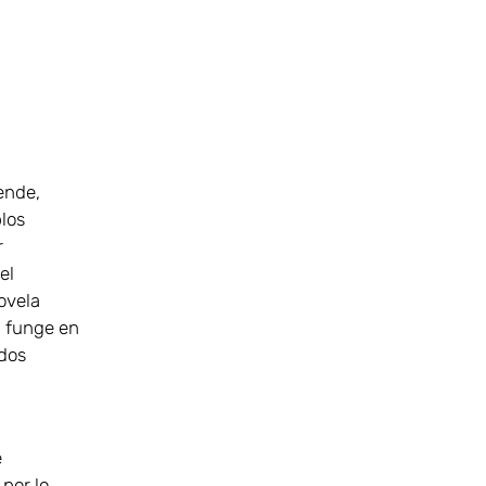
ende,
los
r
el
ovela
l funge en
odos
e
por lo