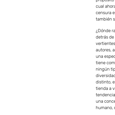
cual ahora
censura e
también s
¿Dónde ra
detrás de
vertiente
autores, 
una espec
tiene com
ningún ti
diversida
distinto,
tienda a v
tendencia 
una conce
humano, d