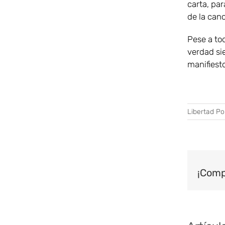
carta, par
de la canc
Pese a tod
verdad si
manifiesto
Libertad Pol
¡Comp