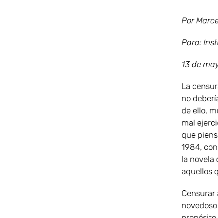
Por Marce
Para: Inst
13 de ma
La censur
no deberí
de ello, m
mal ejerc
que piens
1984, con
la novela
aquellos q
Censurar 
novedoso 
propósito