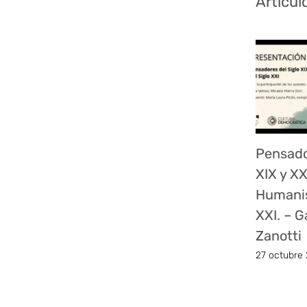
Artícul
Pensado
XIX y XX
Humanis
XXI. – G
Zanotti
27 octubre