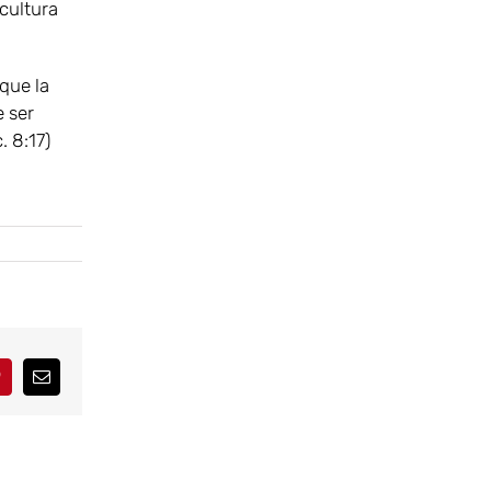
 cultura
 que la
e ser
. 8:17)
interest
Correo
electrónico