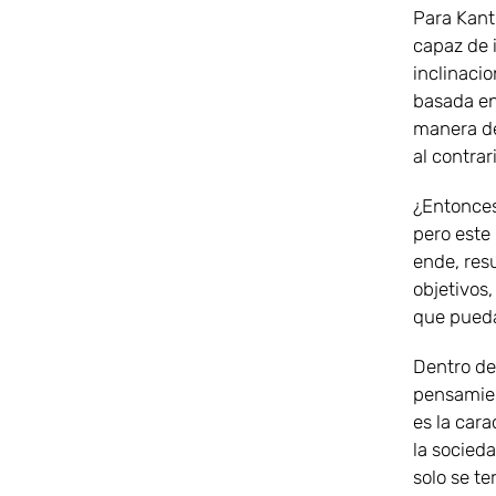
Para Kant
capaz de 
inclinacio
basada en 
manera def
al contra
¿Entonces 
pero este
ende, res
objetivos
que pueda 
Dentro de
pensamient
es la cara
la socieda
solo se te