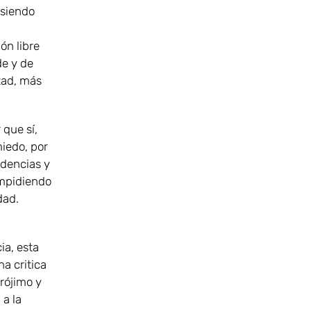
 siendo
ón libre
de y de
tad, más
 que sí,
iedo, por
ndencias y
impidiendo
dad.
ia, esta
na critica
rójimo y
 a la