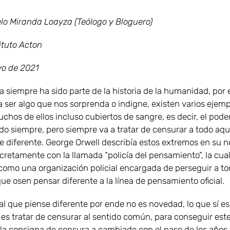
lo Miranda Loayza (Teólogo y Bloguero)
ituto Acton
yo de 2021
a siempre ha sido parte de la historia de la humanidad, por 
a ser algo que nos sorprenda o indigne, existen varios ejemp
uchos de ellos incluso cubiertos de sangre, es decir, el pode
ido siempre, pero siempre va a tratar de censurar a todo aqu
e diferente. George Orwell describía estos extremos en su n
cretamente con la llamada “policía del pensamiento”, la cua
 como una organización policial encargada de perseguir a t
ue osen pensar diferente a la línea de pensamiento oficial.
al que piense diferente por ende no es novedad, lo que sí es
es tratar de censurar al sentido común, para conseguir est
 la consigna de censura a cambiado con el paso de los años, 