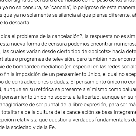
 ya no se censura, se “cancela”, lo peligroso de esta manera
s que ya no solamente se silencia al que piensa diferente, a
e lo descarta.
dica el problema de la cancelación?, la respuesta no es sim
 esta nueva forma de censura podemos encontrar numeros
s, las cuales varían desde cierto tipo de «boicots» hacia de
artistas o programas de televisión, pero también nos encon
ie de bombardeo mediático (en especial en las redes social
o fin la imposición de un pensamiento único, el cual no ace
po de contradicciones o dudas. El pensamiento único no con
d, aunque en su retórica se presente a sí mismo como baluar
 el pensamiento único no soporta a la libertad, aunque en su
anagloriarse de ser puntal de la libre expresión, para ser más
totalitaria de la cultura de la cancelación se basa íntegra
pción relativista que cuestiona verdades fundamentales de
e la sociedad y de la Fe.