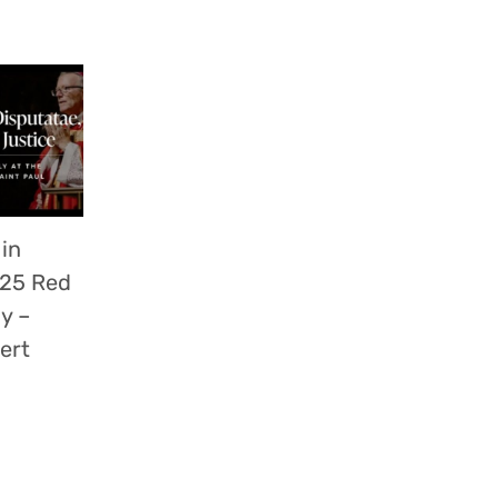
 in
025 Red
y –
ert