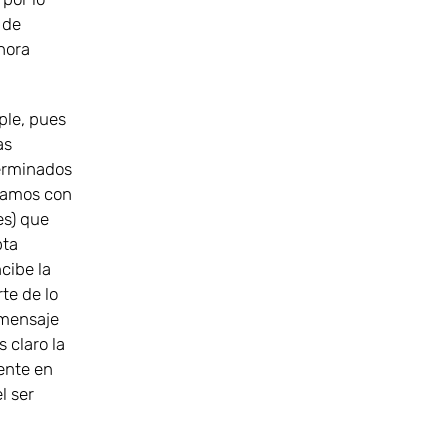
 de
hora
ple, pues
as
terminados
tramos con
es) que
pta
cibe la
te de lo
 mensaje
 claro la
mente en
l ser