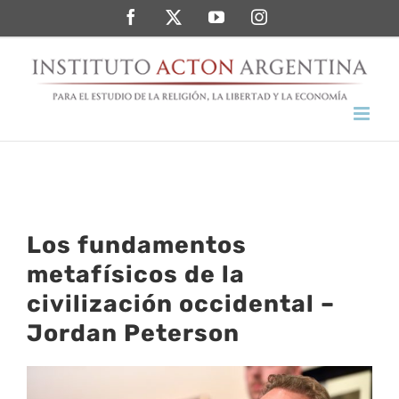
Saltar
Facebook
Twitter
YouTube
Instagram
al
contenido
Los fundamentos
metafísicos de la
civilización occidental –
Jordan Peterson
Ver
imagen