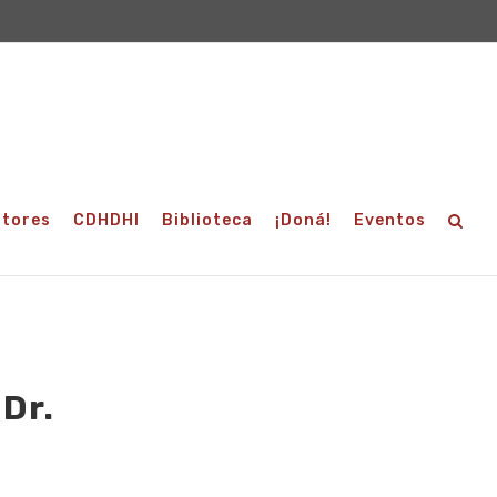
utores
CDHDHI
Biblioteca
¡Doná!
Eventos
 Dr.