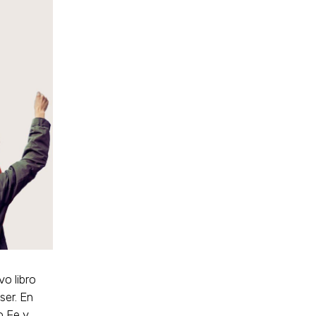
o libro
ser. En
o Fe y