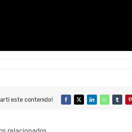
artí este contenido!
Facebook
Twitter
LinkedIn
WhatsApp
Tumblr
P
os relacionados