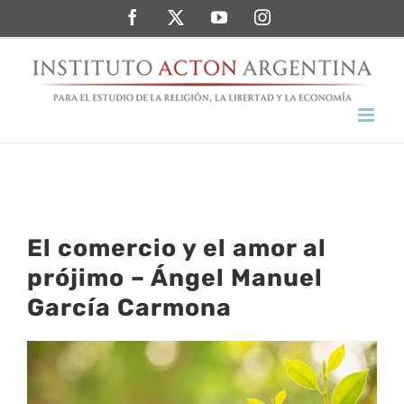
Saltar
Facebook
Twitter
YouTube
Instagram
al
contenido
El comercio y el amor al
prójimo – Ángel Manuel
García Carmona
Ver
imagen
más