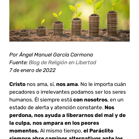
grande
Por Ángel Manuel García Carmona
Fuente:
Blog de Religión en Libertad
7 de enero de 2022
Cristo
nos ama, sí,
nos ama
. No le importa cuán
pecadores o irrelevantes podamos ser los seres
humanos. Él siempre está
con nosotros
, en un
estado de alerta y atención constante.
Nos
perdona, nos ayuda a liberarnos del mal y de
la culpa, nos ampara en los peores
momentos.
Al mismo tiempo,
el Paráclito
siempre abre caminos alternativos ante los