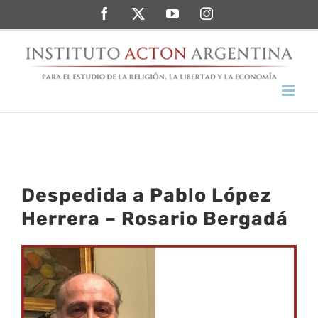
Saltar
Facebook
Twitter
YouTube
Instagram
al
contenido
Despedida a Pablo López
Herrera – Rosario Bergadá
Ver
imagen
más
grande