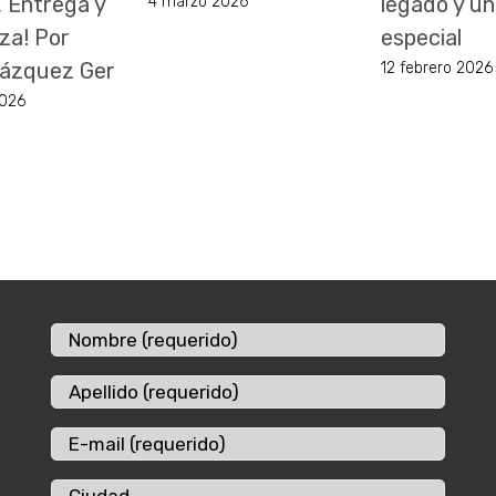
, Entrega y
legado y un
4 marzo 2026
za! Por
especial
 Vázquez Ger
12 febrero 2026
2026