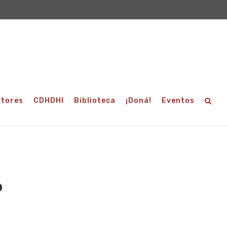
utores
CDHDHI
Biblioteca
¡Doná!
Eventos
o