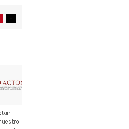
interest
Correo
electrónico
cton
 nuestro