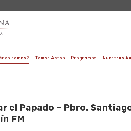
énes somos?
Temas Acton
Programas
Nuestros A
ar el Papado – Pbro. Santiag
ín FM