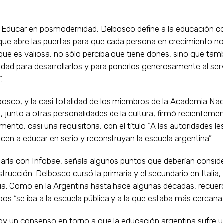
ro Educar en posmodernidad, Delbosco define a la educación c
que abre las puertas para que cada persona en crecimiento no
ue es valiosa, no sólo perciba que tiene dones, sino que tam
idad para desarrollarlos y para ponerlos generosamente al ser
.
osco, y la casi totalidad de los miembros de la Academia Nac
 junto a otras personalidades de la cultura, firmó recienteme
ento, casi una requisitoria, con el título “A las autoridades l
en a educar en serio y reconstruyan la escuela argentina”.
arla con Infobae, señala algunos puntos que deberían consid
trucción. Delbosco cursó la primaria y el secundario en Italia
ria. Como en la Argentina hasta hace algunas décadas, recue
os “se iba a la escuela pública y a la que estaba más cercana 
oy un consenso en torno a que la educación argentina sufre 