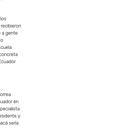
los
recibieron
o a gente
lo
scuela
 concreta
 Ecuador
orrea
cuador en
pecialista
esidente y
acá sería