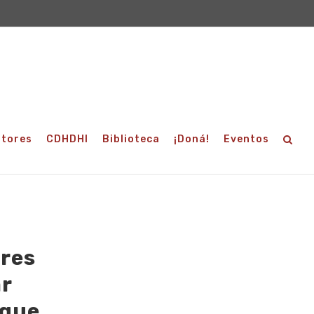
utores
CDHDHI
Biblioteca
¡Doná!
Eventos
ores
r
 que