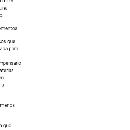
crecer.
 una
o.
momentos.
icos que
uada para
ompensarlo
aterias
en
la
z menos
ra qué