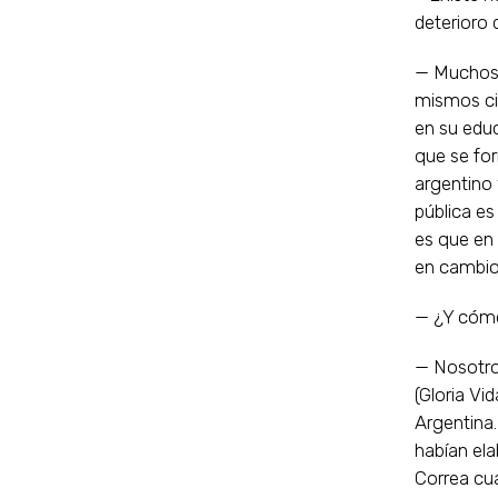
deterioro
— Muchos 
mismos ci
en su edu
que se for
argentino 
pública es
es que en 
en cambio
— ¿Y cómo
— Nosotro
(Gloria V
Argentina.
habían ela
Correa cu