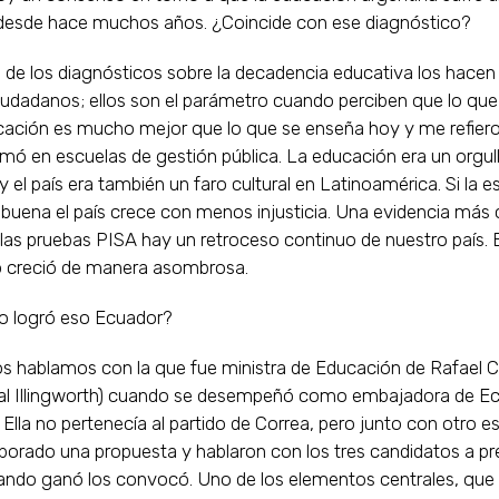
 desde hace muchos años. ¿Coincide con ese diagnóstico?
de los diagnósticos sobre la decadencia educativa los hacen 
udadanos; ellos son el parámetro cuando perciben que lo que 
cación es mucho mejor que lo que se enseña hoy y me refier
mó en escuelas de gestión pública. La educación era un orgul
y el país era también un faro cultural en Latinoamérica. Si la e
 buena el país crece con menos injusticia. Una evidencia más
las pruebas PISA hay un retroceso continuo de nuestro país.
 creció de manera asombrosa.
 logró eso Ecuador?
s hablamos con la que fue ministra de Educación de Rafael C
idal Illingworth) cuando se desempeñó como embajadora de E
 Ella no pertenecía al partido de Correa, pero junto con otro es
borado una propuesta y hablaron con los tres candidatos a pr
ando ganó los convocó. Uno de los elementos centrales, que 