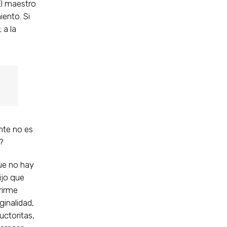
El maestro
iento. Si
 a la
nte no es
?
ue no hay
ijo que
rirme
ginalidad,
uctoritas,