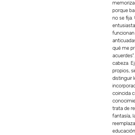
memorizar,
porque bas
no se fija
entusiasta
funcionan
anticuada
qué me pre
acuerdes”.
cabeza. Ej
propios, s
distinguir
incorporad
coincida co
conocimien
trata de r
fantasía, 
reemplaza
educación 