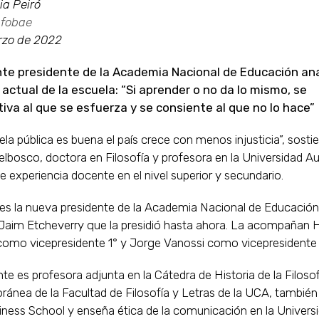
ia Peiró
nfobae
rzo de 2022
te presidente de la Academia Nacional de Educación ana
 actual de la escuela: “Si aprender o no da lo mismo, se
iva al que se esfuerza y se consiente al que no lo hace”
uela pública es buena el país crece con menos injusticia”, sost
elbosco, doctora en Filosofía y profesora en la Universidad Au
 experiencia docente en el nivel superior y secundario.
es la nueva presidente de la Academia Nacional de Educación
 Jaim Etcheverry que la presidió hasta ahora. La acompañan 
omo vicepresidente 1° y Jorge Vanossi como vicepresidente 
e es profesora adjunta en la Cátedra de Historia de la Filosof
nea de la Facultad de Filosofía y Letras de la UCA, también 
iness School y enseña ética de la comunicación en la Univers