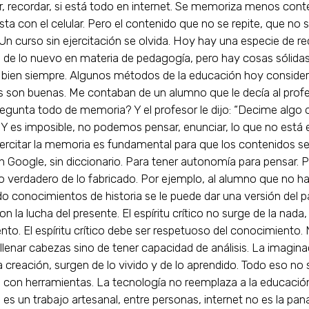
 recordar, si está todo en internet. Se memoriza menos cont
ta con el celular. Pero el contenido que no se repite, que no se
. Un curso sin ejercitación se olvida. Hoy hay una especie de r
 de lo nuevo en materia de pedagogía, pero hay cosas sólida
 bien siempre. Algunos métodos de la educación hoy conside
s son buenas. Me contaban de un alumno que le decía al profe
gunta todo de memoria? Y el profesor le dijo: “Decime algo 
 Y es imposible, no podemos pensar, enunciar, lo que no está 
ercitar la memoria es fundamental para que los contenidos s
in Google, sin diccionario. Para tener autonomía para pensar. 
 lo verdadero de lo fabricado. Por ejemplo, al alumno que no h
o conocimientos de historia se le puede dar una versión del 
n la lucha del presente. El espíritu crítico no surge de la nada,
to. El espíritu crítico debe ser respetuoso del conocimiento.
ellenar cabezas sino de tener capacidad de análisis. La imaginac
la creación, surgen de lo vivido y de lo aprendido. Todo eso no 
 con herramientas. La tecnología no reemplaza a la educació
es un trabajo artesanal, entre personas, internet no es la pan