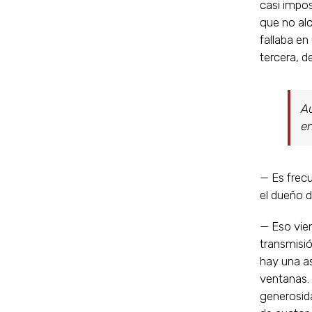
casi impos
que no alc
fallaba en
tercera, d
Au
en
— Es frecu
el dueño d
— Eso vien
transmisió
hay una a
ventanas. 
generosida