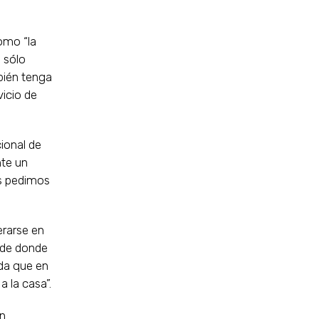
omo “la
 sólo
bién tenga
vicio de
ional de
nte un
es pedimos
erarse en
, de donde
rda que en
a la casa”.
un