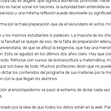
 cuya raíz es augere, que significa aumentar, promover, hacer 
no es hacer sonar los tacones, la autoridad bien entendida es
servicio y una mínima reflexión puede devolverle su significad
rma por la mala preparación que da el secundario en estos 
o y los mismos estudiantes lo padecen. La mayoría de los ch
 la facultad se quejan de eso, de la falta de preparación adec
 universitaria, de que se aflojó la exigencia, que hay una menor
ón. Esto se agudizó en los últimos dos años claro. Hay que c
modo. Reforzar con cursos de lectoescritura y matemática, m
 que son base de todo. Muchos profesores dicen que no pued
dictar los contenidos del programa de sus materias por la ma
n con la que llegan los alumnos.
ción al enciclopedismo se pasó al extremo de dictar cada ve
s…
nciado por la idea de que todos los datos están en la web. Pa