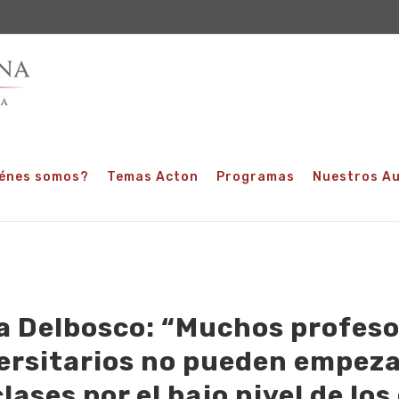
énes somos?
Temas Acton
Programas
Nuestros A
a Delbosco: “Muchos profes
ersitarios no pueden empeza
lases por el bajo nivel de los