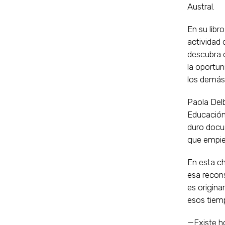
Austral.
En su lib
actividad 
descubra q
la oportun
los demás”
Paola Delb
Educación,
duro docum
que empiec
En esta ch
esa recons
es origina
esos tiemp
—Existe h