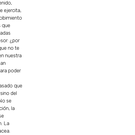
enido,
 ejercita,
ecibimiento
s que
radas
sor: ¿por
que no te
en nuestra
ean
Para poder
a
pasado que
 sino del
 No se
ión, la
se
n. La
acea.