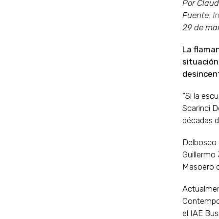
Por Claud
Fuente:
I
29 de ma
La flaman
situación
desincent
“Si la esc
Scarinci D
décadas de
Delbosco 
Guillermo
Masoero c
Actualment
Contemporá
el IAE Bus