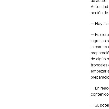
de auctor,
Autoridad 
acción de 
— Hay ala
— Es ciert
ingresan a
la carrera
preparaci
de algún 
troncales
empezar a 
preparació
— En reac
contenido
— Sí, pote