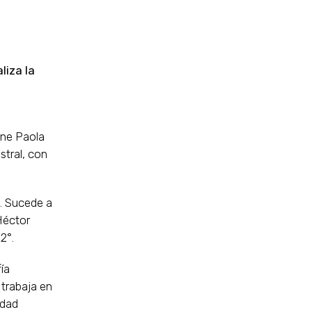
liza la
iene Paola
stral, con
. Sucede a
Héctor
2°.
ía
trabaja en
idad