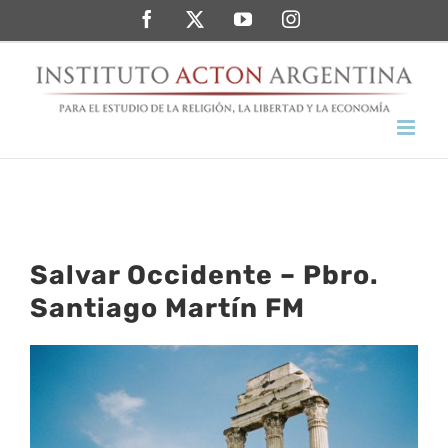
Saltar
Facebook
Twitter
YouTube
Instagram
al
contenido
Salvar Occidente – Pbro.
Santiago Martín FM
Ver
imagen
más
grande