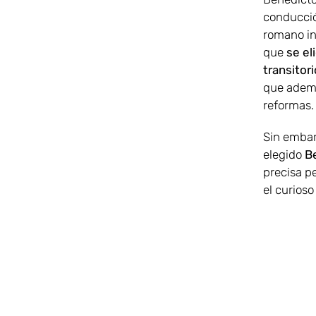
conducció
romano in
que
se el
transitori
que ademá
reformas.
Sin embar
elegido
B
precisa p
el curioso