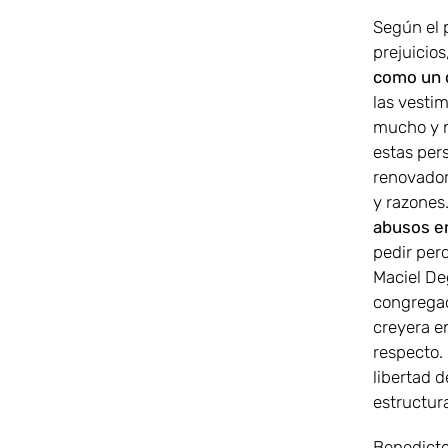
Según el p
prejuicios
como un 
las vestim
mucho y n
estas per
renovador
y razones
abusos en
pedir per
Maciel De
congregaci
creyera e
respecto.
libertad d
estructura
Benedicto