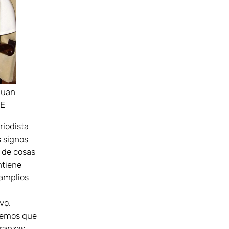
Juan
LE
riodista
s signos
o de cosas
ntiene
 amplios
vo.
enemos que
ranzas,