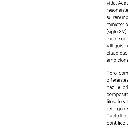
vida. Aca
resonante
su renunc
ministerio
(siglo XV)
monje con
VIII quis
claudicaci
ambicione
Pero, com
diferentes
nazi, el b
compositor
filósofo y
teólogo r
Pablo II p
pontífice 