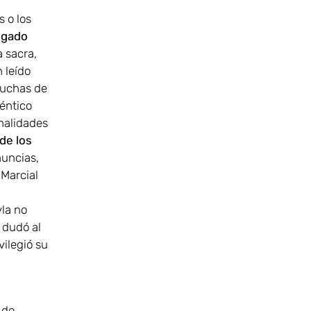
 o los
zgado
a sacra,
 leído
Muchas de
éntico
nalidades
de los
nuncias,
Marcial
yla no
 dudó al
ilegió su
 de