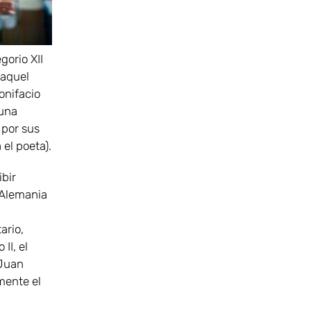
gorio XII
 aquel
onifacio
 una
 por sus
el poeta).
bir
a Alemania
ario,
II, el
 Juan
lmente el