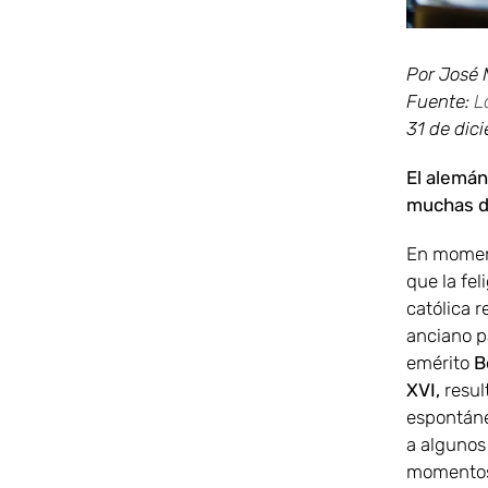
Por José 
Fuente:
L
31 de dic
El alemán
muchas de
En momen
que la fel
católica r
anciano 
emérito
B
XVI,
resul
espontáne
a algunos
momentos