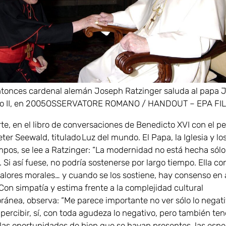
ntonces cardenal alemán Joseph Ratzinger saluda al papa 
o II, en 2005
OSSERVATORE ROMANO / HANDOUT – EPA FI
te, en el libro de conversaciones de Benedicto XVI con el pe
er Seewald, titulado Luz del mundo. El Papa, la Iglesia y lo
empos, se lee a Ratzinger: “La modernidad no está hecha sól
 Si así fuese, no podría sostenerse por largo tiempo. Ella co
alores morales… y cuando se los sostiene, hay consenso en
Con simpatía y estima frente a la complejidad cultural
ánea, observa: “Me parece importante no ver sólo lo negati
ercibir, sí, con toda agudeza lo negativo, pero también t
 las oportunidades de bien que se hayan presentes, las espe