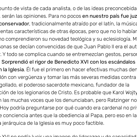
unto de vista de cada analista, o de las ideas preconcebidas
, serán las opiniones. Para no pocos
en nuestro país fue ju
conservador
, tradicionalmente atraído por el latín, la músic
entas características de otras épocas, pero que no lo habían
o comprendieron su novedad teológica y su eclesiología. 
sonas se decían convencidas de que Juan Pablo II era el aut
. Y todo se complica cuando se entremezclan gestos, perso
.
Sorprendió el rigor de Benedicto XVI con los escándalos 
 la Iglesia
. Él fue el primero en hacer efectivas muchas de
dón con vergüenza y tomar las más severas medidas contra 
gollado, el poderoso sacerdote mexicano, fundador de la
ón de los legionarios de Cristo. Es probable que Karol Wojt
n las muchas voces que los denunciaban, pero Ratzinger no
 Hoy podría preguntarse por qué cuando era cardenal no priv
e conciencia antes que la obediencia al Papa, pero eso en la
 jerárquica de la Iglesia es muy poco factible.
 XVI no podía lucir una imagen de liderazgo y de capacidad