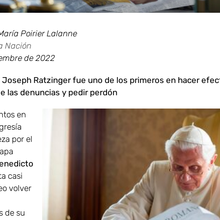
María Poirier Lalanne
a Nación
iembre de 2022
 Joseph Ratzinger fue uno de los primeros en hacer efec
 las denuncias y pedir perdón
tos en
igresía
eza por el
papa
enedicto
ta casi
o volver
 de su