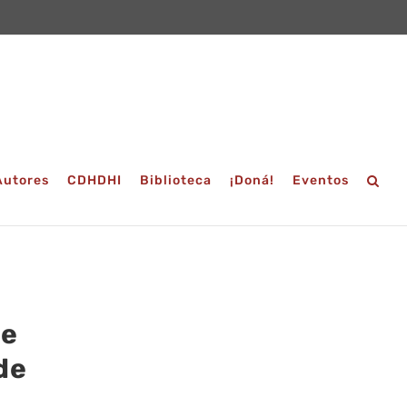
Autores
CDHDHI
Biblioteca
¡Doná!
Eventos
ue
de
é