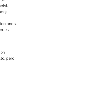
anista
ado)
icciones
,
andes
ión
to, pero