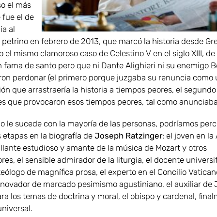
so el más
 fue el de
ia al
 petrino en febrero de 2013, que marcó la historia desde Gre
 o el mismo clamoroso caso de Celestino V en el siglo XIII, de
 fama de santo pero que ni Dante Alighieri ni su enemigo B
ieron perdonar (el primero porque juzgaba su renuncia como
ón que arrastraería la historia a tiempos peores, el segundo
s que provocaron esos tiempos peores, tal como anunciaba 
o le sucede con la mayoría de las personas, podríamos perci
 etapas en la biografía de
Joseph Ratzinger
: el joven en l
rillante estudioso y amante de la música de Mozart y otros
es, el sensible admirador de la liturgia, el docente universit
 teólogo de magnífica prosa, el experto en el Concilio Vaticano 
enovador de marcado pesimismo agustiniano, el auxiliar de
ara los temas de doctrina y moral, el obispo y cardenal, fina
universal.