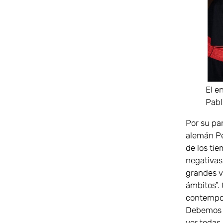
El e
Pabl
Por su par
alemán Pet
de los ti
negativas.
grandes v
ámbitos”. 
contempor
Debemos p
ver todas